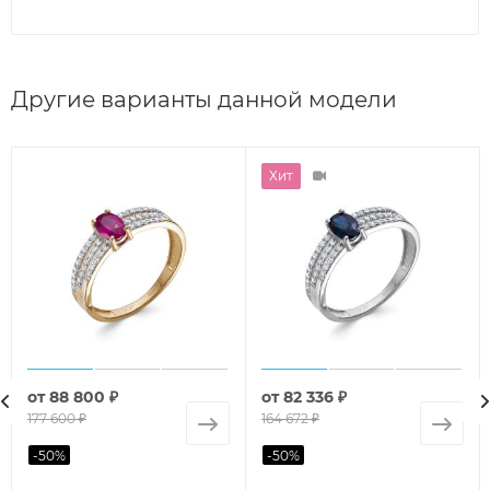
Другие варианты данной модели
Хит
от
88 800 ₽
от
82 336 ₽
177 600 ₽
164 672 ₽
-
50
%
-
50
%