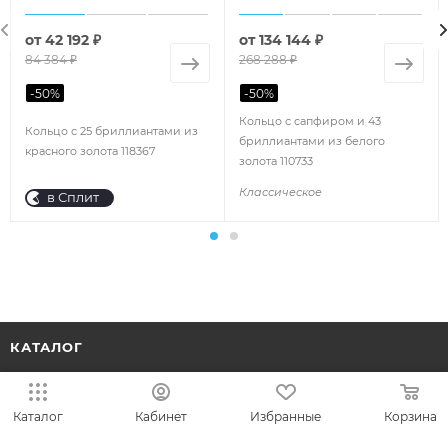
от
42 192 ₽
от
134 144 ₽
84 384 ₽
268 288 ₽
-
50
%
-
50
%
Кольцо с сапфиром и 43
Кольцо с 25 бриллиантами из
бриллиантами из белого
красного золота 118367
золота 110733
Классическое
в Сплит
КАТАЛОГ
АКЦИИ
Каталог
Кабинет
Избранные
Корзина