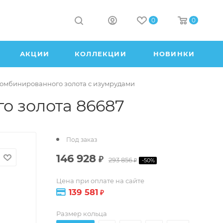
0
0
АКЦИИ
КОЛЛЕКЦИИ
НОВИНКИ
комбинированного золота с изумрудами
о золота 86687
Под заказ
146 928
₽
293 856
-
50
%
₽
Цена при оплате на сайте
139 581
₽
Размер кольца