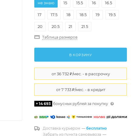
не знаю
15
15.5
16
16.5
17
17.5
18
18.5
19
19.5
20
20.5
21
21.5
Таблица размеров
В КОРЗИНУ
+ 14 693
бонусных рублей за покупку
Доставка курьером
—
бесплатно
Забрать из пункта самовывоза
—