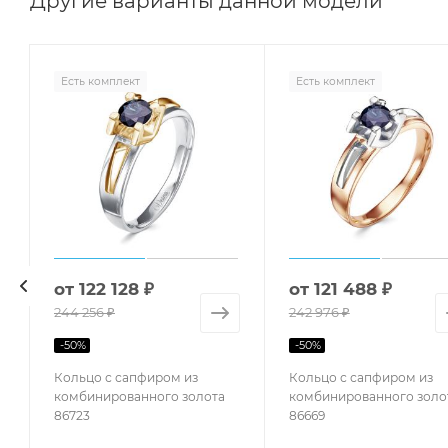
Другие варианты данной модели
Есть комплект
Есть комплект
от
122 128 ₽
от
121 488 ₽
244 256 ₽
242 976 ₽
-
50
%
-
50
%
Кольцо с сапфиром из
Кольцо с сапфиром из
комбинированного золота
комбинированного золо
86723
86669