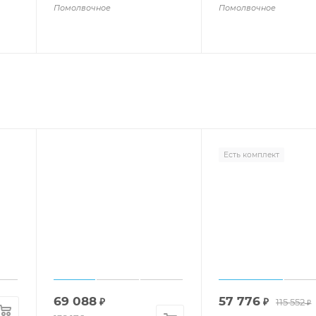
Помолвочное
Помолвочное
Есть комплект
69 088
57 776
₽
₽
115 552
₽