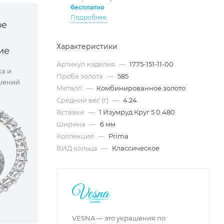
бесплатно
Подробнее
ое
Характеристики
ие
Артикул изделия
—
1775-151-11-00
ка и
Проба золота
—
585
шений
Металл
—
Комбинированное золото
Средний вес (г)
—
4.24
Вставки
—
1 Изумруд Круг 5 0.480
Ширина
—
6 мм
Коллекция
—
Prima
ВИД кольца
—
Классическое
VESNA — это украшения по