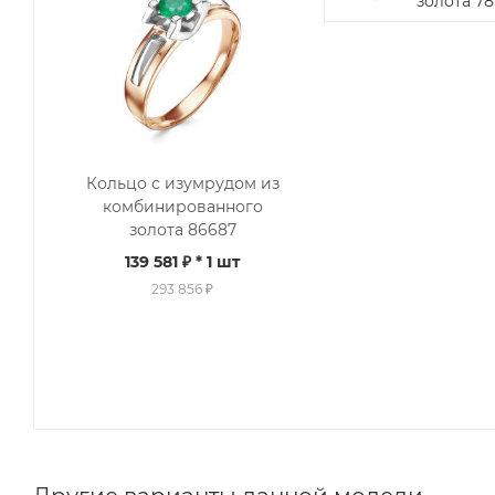
золота 78
Кольцо с изумрудом из
комбинированного
золота 86687
139 581 ₽
* 1 шт
293 856 ₽