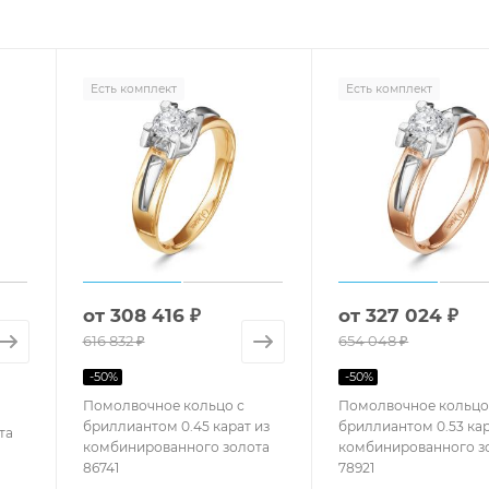
Есть комплект
Есть комплект
от
308 416 ₽
от
327 024 ₽
616 832 ₽
654 048 ₽
-
50
%
-
50
%
Помолвочное кольцо с
Помолвочное кольцо
бриллиантом 0.45 карат из
бриллиантом 0.53 кар
та
комбинированного золота
комбинированного з
86741
78921