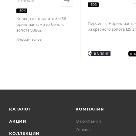
119 904 ₽
-
50
%
-
50
%
Кольцо с танзанитом и 36
Пирсинг с 9 бриллианта
бриллиантами из белого
из красного золота 125131
золота 98862
Классическое
в Сплит
КАТАЛОГ
КОМПАНИЯ
АКЦИИ
О компании
Отзывы
КОЛЛЕКЦИИ