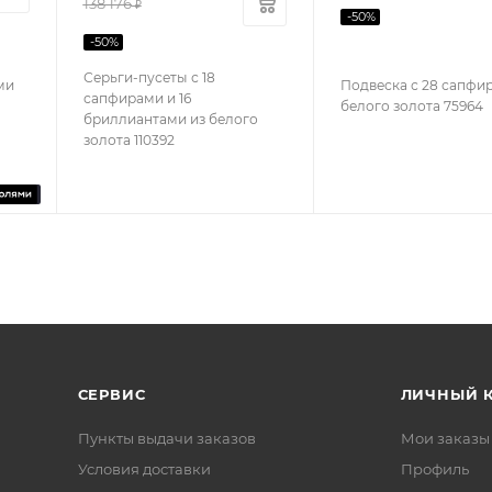
138 176
₽
-
50
%
-
50
%
Серьги-пусеты с 18
ми
Подвеска с 28 сапфи
сапфирами и 16
белого золота 75964
бриллиантами из белого
золота 110392
СЕРВИС
ЛИЧНЫЙ 
Пункты выдачи заказов
Мои заказы
Условия доставки
Профиль