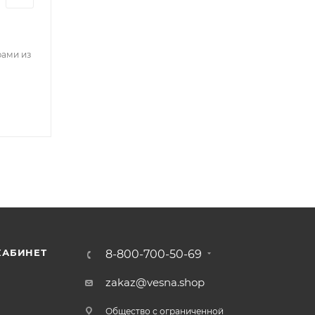
рами из
КАБИНЕТ
8-800-700-50-69
zakaz@vesna.shop
Общество с ограниченной