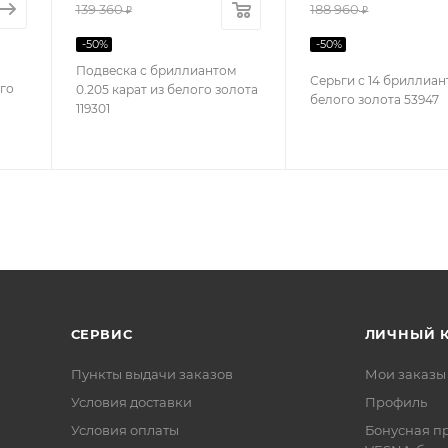
139 360
188 960
₽
₽
-
50
%
-
50
%
Подвеска с бриллиантом
Серьги с 14 бриллиан
го
0.205 карат из белого золота
белого золота 53947
119301
СЕРВИС
ЛИЧНЫЙ 
Пункты выдачи заказов
Мои заказы
Условия доставки
Профиль
Условия оплаты
Бонусная п