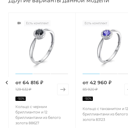
Другие варианты данной модели
Есть комплект
Есть комплект
от
64 816 ₽
от
42 960 ₽
129 632 ₽
85 920 ₽
-
50
%
-
50
%
Кольцо с черным
Кольцо с танзанитом и 1
бриллиантом и 12
бриллиантами из белого
бриллиантами из белого
золота 83123
золота 88627