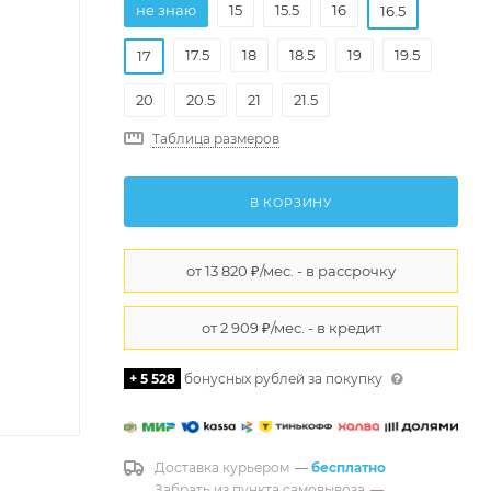
не знаю
15
15.5
16
16.5
17.5
18
18.5
19
19.5
17
20
20.5
21
21.5
Таблица размеров
В КОРЗИНУ
+ 5 528
бонусных рублей за покупку
Доставка курьером
—
бесплатно
Забрать из пункта самовывоза
—