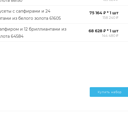
лота 88150
усеты с сапфирами и 24
75 164 ₽ * 1 шт
158 240 ₽
тами из белого золота 61605
сапфиром и 12 бриллиантами из
68 628 ₽ * 1 шт
144 480 ₽
олота 64584
Купить набор