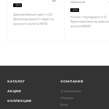
168 544 ₽
-
50
%
-
50
%
Декоративный крест с 20
Колье с изумрудом и 12
бриллиантами 0.1 карат из
бриллиантами из красно
красного золота 116713
золота 89839
КАТАЛОГ
КОМПАНИЯ
АКЦИИ
О компании
Отзывы
КОЛЛЕКЦИИ
Блог