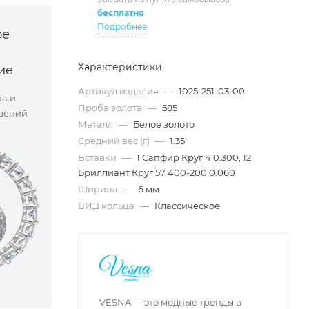
бесплатно
Подробнее
ое
Характеристики
ие
Артикул изделия
—
1025-251-03-00
ка и
Проба золота
—
585
шений
Металл
—
Белое золото
Средний вес (г)
—
1.35
Вставки
—
1 Сапфир Круг 4 0.300, 12
Бриллиант Круг 57 400-200 0.060
Ширина
—
6 мм
ВИД кольца
—
Классическое
VESNA — это модные тренды в