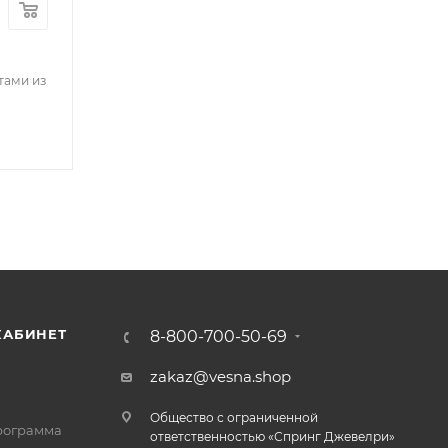
тами из
КАБИНЕТ
8-800-700-50-69
zakaz@vesna.shop
Общество с ограниченной
рограмма
ответственностью «Спринг Джевелри»