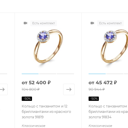
Есть комплект
Есть комплект
от
52 400 ₽
от
45 472 ₽
104 800 ₽
90 944 ₽
-
50
%
-
50
%
Кольцо с танзанитом и 12
Кольцо с танзанитом 
2
бриллиантами из красного
бриллиантами из кра
золота 91819
золота 91834
Классическое
Классическое