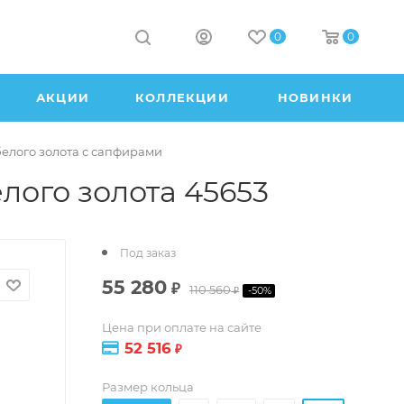
0
0
АКЦИИ
КОЛЛЕКЦИИ
НОВИНКИ
белого золота с сапфирами
лого золота 45653
Под заказ
55 280
₽
110 560
-
50
%
₽
Цена при оплате на сайте
52 516
₽
Размер кольца