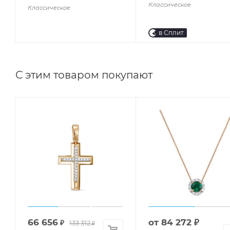
Классическое
Классическое
в Сплит
С этим товаром покупают
66 656
от
84 272 ₽
₽
133 312
₽