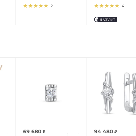
2
4
в Сплит
69 680
94 480
₽
₽