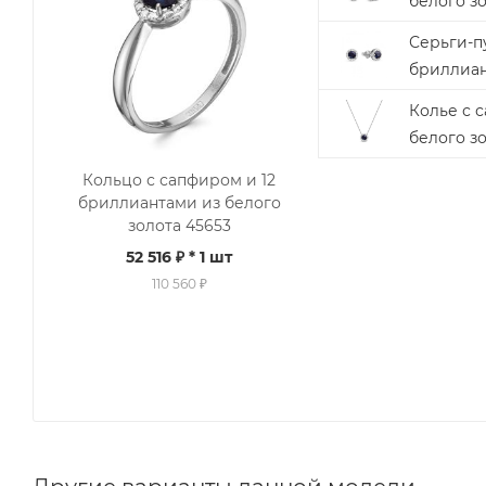
белого зо
Серьги-п
бриллиан
Колье с 
белого з
Кольцо с сапфиром и 12
бриллиантами из белого
золота 45653
52 516 ₽
* 1 шт
110 560 ₽