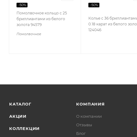
-
50
%
-
50
%
Помолвочное кольцо с 25
Колье с 36 бриллиантам
бриллиантами из белого
0.18 карат из белого зол
золота 94579
124046
Помолвочное
КАТАЛОГ
КОМПАНИЯ
АКЦИИ
О компании
Отзывы
КОЛЛЕКЦИИ
Блог