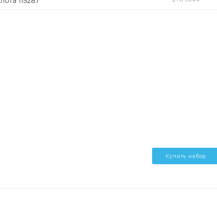
лота 115287
Купить набор