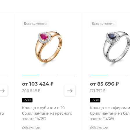
Есть комплект
Есть комплект
от
103 424 ₽
от
85 696 ₽
206 848 ₽
171 392 ₽
-
50
%
-
50
%
Кольцо с рубином и 20
Кольцо с сапфиром и
го
бриллиантами из красного
бриллиантами из бел
золота 114353
золота 114369
Объёмные
Объёмные