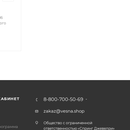
16
ого
КАБИНЕТ
8-800-700-50-69
zakaz@vesna.shop
Общество с ограниченной
рограмма
ответственностью «Спринг Джевелри»