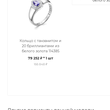
белого зо
Кольцо с танзанитом и
20 бриллиантами из
белого золота 114385
79 252 ₽
* 1 шт
166 848 ₽