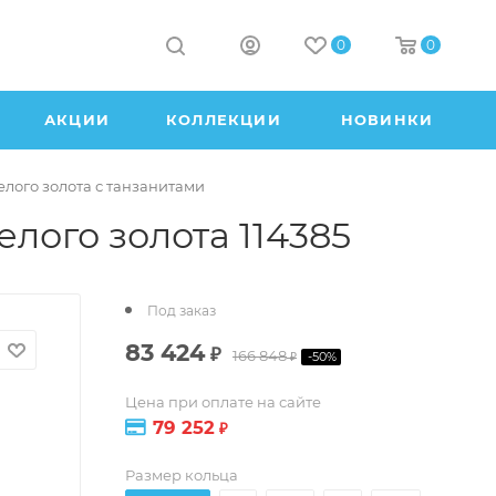
0
0
АКЦИИ
КОЛЛЕКЦИИ
НОВИНКИ
елого золота с танзанитами
лого золота 114385
Под заказ
83 424
₽
166 848
-
50
%
₽
Цена при оплате на сайте
79 252
₽
Размер кольца