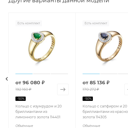
Другие варианты данной модели
Есть комплект
Есть комплект
от
96 080 ₽
от
85 136 ₽
192 160 ₽
170 272 ₽
-
50
%
-
50
%
Кольцо с изумрудом и 20
Кольцо с сапфиром и 20
бриллиантами из
бриллиантами из красно
лимонного золота 114401
золота 114305
Объёмные
Объёмные