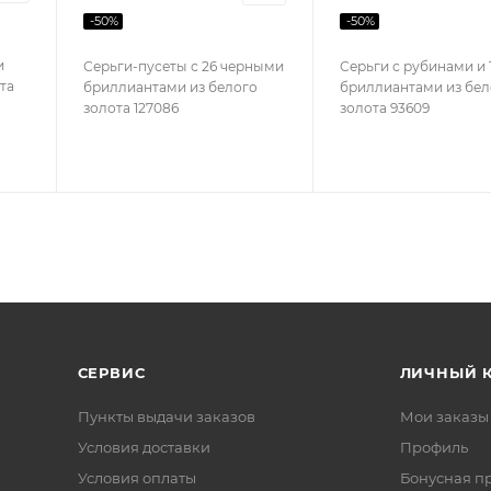
-
50
%
-
50
%
и
Серьги-пусеты с 26 черными
Серьги с рубинами и 
ота
бриллиантами из белого
бриллиантами из бел
золота 127086
золота 93609
СЕРВИС
ЛИЧНЫЙ 
Пункты выдачи заказов
Мои заказы
Условия доставки
Профиль
Условия оплаты
Бонусная п