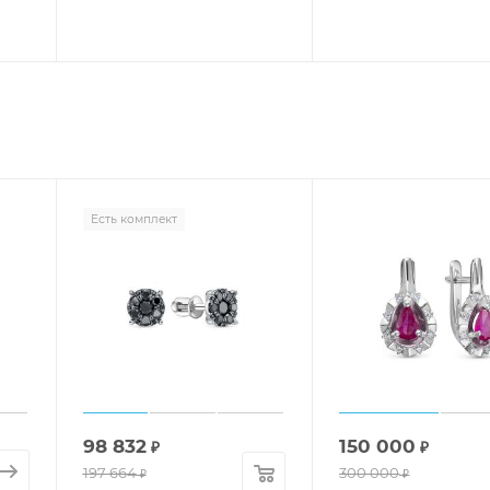
Есть комплект
98 832
150 000
₽
₽
197 664
300 000
₽
₽