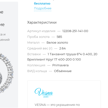
бесплатно
Подробнее
ое
Характеристики
ие
Артикул изделия
—
12208-251-141-00
ка и
Проба золота
—
585
шений
Металл
—
Белое золото
Средний вес (г)
—
2.64
Вставки
—
1 Танзанит груша 6*4 0.400, 20
Бриллиант Круг 17 400-200 0.100
Коллекция
—
Primavera
ВИД кольца
—
Объёмные
VESNA — это украшения по