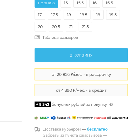
не знаю
15
15.5
16
16.5
17
17.5
18
18.5
19
19.5
20
20.5
21
21.5
Таблица размеров
В КОРЗИНУ
+ 8 342
бонусных рублей за покупку
Доставка курьером
—
бесплатно
Забрать из пункта самовывоза
—