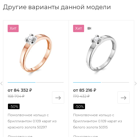
Другие варианты данной модели
Хит
Хит
от
84 352 ₽
от
85 216 ₽
168 704 ₽
170 432 ₽
-
50
%
-
50
%
Помолвочное кольцо с
Помолвочное кольцо с
бриллиантом 0.109 карат из
бриллиантом 0.109 карат из
красного золота 50297
белого золота 50315
Помолвочное
Помолвочное