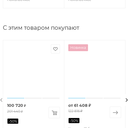
С этим товаром покупают
Новинка
100 720
от
61 408 ₽
₽
122 816 ₽
201 440
₽
-
50
%
-
50
%