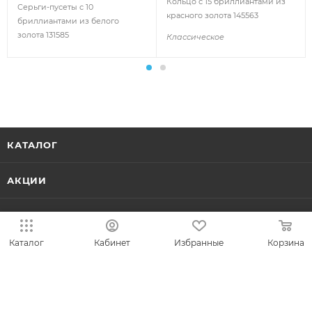
Кольцо с 15 бриллиантами из
Серьги-пусеты с 10
красного золота 145563
бриллиантами из белого
золота 131585
Классическое
КАТАЛОГ
АКЦИИ
КОЛЛЕКЦИИ
Каталог
Кабинет
Избранные
Корзина
НОВИНКИ
ИДЕИ ПОДАРКОВ