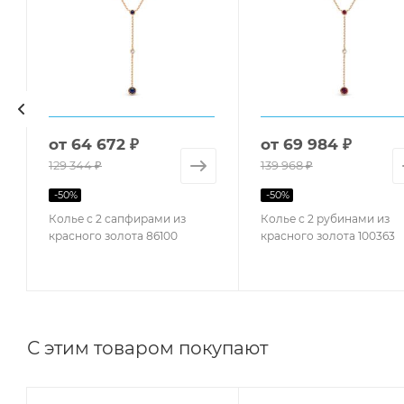
от
64 672 ₽
от
69 984 ₽
129 344 ₽
139 968 ₽
-
50
%
-
50
%
Колье с 2 сапфирами из
Колье с 2 рубинами из
красного золота 86100
красного золота 100363
С этим товаром покупают