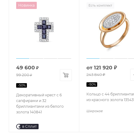
Новинка
Есть комплект
49 600
от
121 920 ₽
₽
243 840 ₽
99 200
₽
-
50
%
-
50
%
Кольцо с 44 бриллиант
Декоративный крест с 6
из красного золота 13543
сапфирами и 32
бриллиантами из белого
Широкое
золота 140841
в Сплит