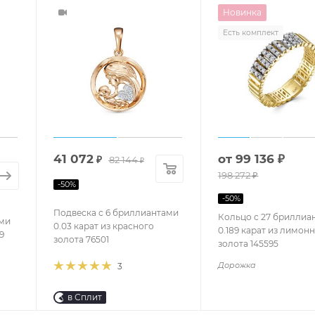
Новинка
Есть комплект
41 072
от
99 136 ₽
₽
82 144
₽
198 272 ₽
-
50
%
-
50
%
Подвеска с 6 бриллиантами
Кольцо с 27 бриллиа
ами
0.03 карат из красного
0.189 карат из лимон
9
золота 76501
золота 145595
Дорожка
3
в Сплит