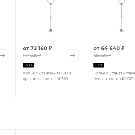
от
72 160 ₽
от
64 640 ₽
144 320 ₽
129 280 ₽
-
50
%
-
50
%
Колье с 2 танзанитами из
Колье с 2 танзанитам
красного золота 100369
белого золота 100381