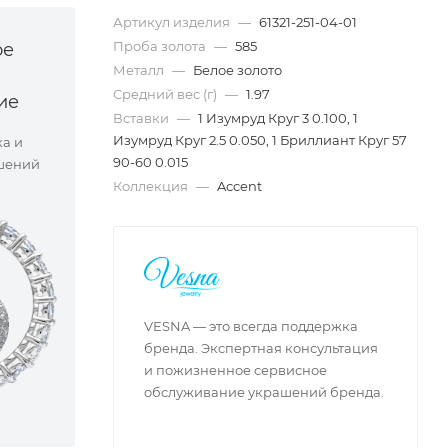
Артикул изделия
—
61321-251-04-01
Проба золота
—
585
ое
Металл
—
Белое золото
Средний вес (г)
—
1.97
ие
Вставки
—
1 Изумруд Круг 3 0.100, 1
Изумруд Круг 2.5 0.050, 1 Бриллиант Круг 57
ка и
90-60 0.015
шений
Коллекция
—
Accent
VESNA — это всегда поддержка
бренда. Экспертная консультация
и пожизненное сервисное
обслуживание украшений бренда.