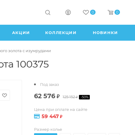
0
0
АКЦИИ
КОЛЛЕКЦИИ
НОВИНКИ
лого золота с изумрудами
ота 100375
Под заказ
62 576
₽
125 152
-
50
%
₽
Цена при оплате на сайте
59 447
₽
Размер колье