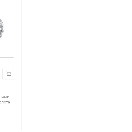
нтами
золота