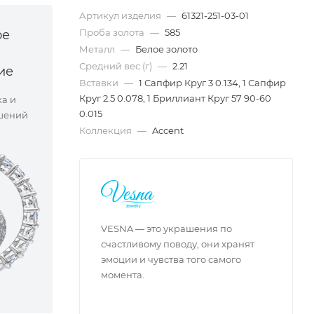
Артикул изделия
—
61321-251-03-01
Проба золота
—
585
ое
Металл
—
Белое золото
Средний вес (г)
—
2.21
ие
Вставки
—
1 Сапфир Круг 3 0.134, 1 Сапфир
Круг 2.5 0.078, 1 Бриллиант Круг 57 90-60
ка и
0.015
шений
Коллекция
—
Accent
VESNA — это украшения по
счастливому поводу, они хранят
эмоции и чувства того самого
момента.