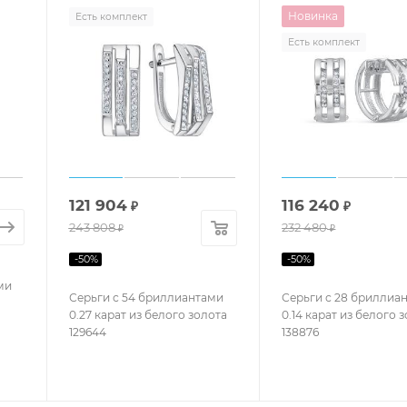
Новинка
Есть комплект
Есть комплект
121 904
116 240
₽
₽
243 808
232 480
₽
₽
-
50
%
-
50
%
ми
Серьги с 54 бриллиантами
Серьги с 28 бриллиа
0.27 карат из белого золота
0.14 карат из белого 
129644
138876