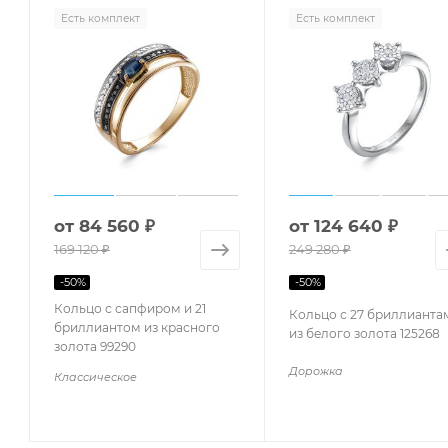
Есть комплект
Есть комплект
от
84 560 ₽
от
124 640 ₽
169 120 ₽
249 280 ₽
-
50
%
-
50
%
Кольцо с сапфиром и 21
Кольцо с 27 бриллианта
бриллиантом из красного
из белого золота 125268
золота 99290
Дорожка
Классическое