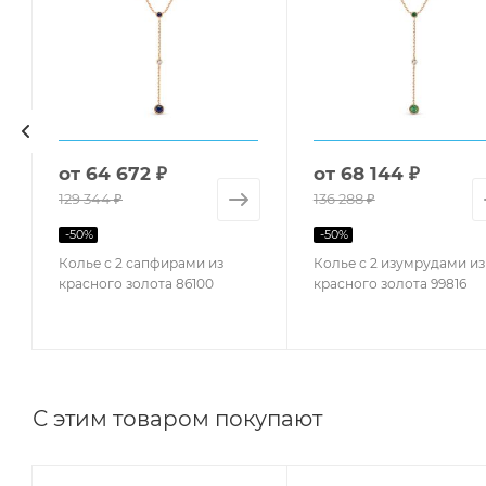
от
64 672 ₽
от
68 144 ₽
129 344 ₽
136 288 ₽
-
50
%
-
50
%
Колье с 2 сапфирами из
Колье с 2 изумрудами из
красного золота 86100
красного золота 99816
С этим товаром покупают