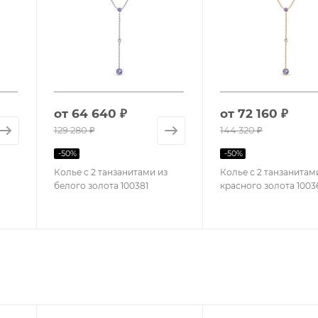
от
64 640 ₽
от
72 160 ₽
129 280 ₽
144 320 ₽
-
50
%
-
50
%
Колье с 2 танзанитами из
Колье с 2 танзанитам
белого золота 100381
красного золота 1003