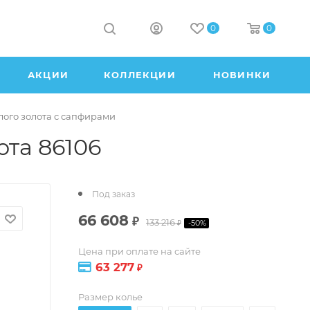
0
0
АКЦИИ
КОЛЛЕКЦИИ
НОВИНКИ
лого золота с сапфирами
ота 86106
Под заказ
66 608
₽
133 216
-
50
%
₽
Цена при оплате на сайте
63 277
₽
Размер колье