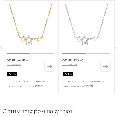
от
80 480 ₽
от
80 192 ₽
160 960 ₽
160 384 ₽
-
50
%
-
50
%
Колье с 25 бриллиантами из
Колье с 25 бриллиантами из
лимонного золота 123881
белого золота 120239
С этим товаром покупают