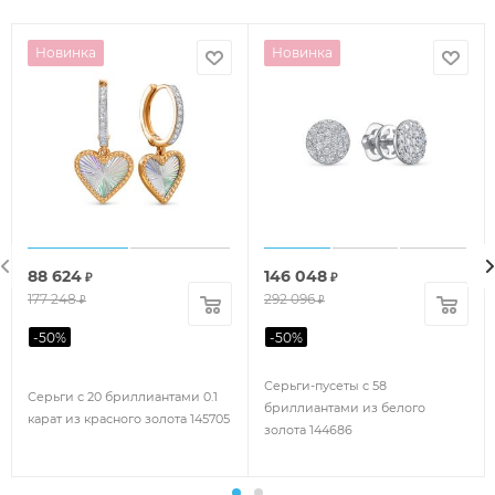
Новинка
Новинка
88 624
146 048
₽
₽
177 248
292 096
₽
₽
-
50
%
-
50
%
Серьги-пусеты с 58
Серьги с 20 бриллиантами 0.1
бриллиантами из белого
карат из красного золота 145705
золота 144686