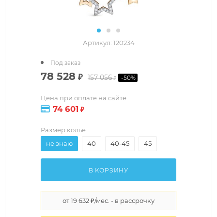
Артикул:
120234
Под заказ
78 528
₽
157 056
-
50
%
₽
Цена при оплате на сайте
74 601
₽
Размер колье
не знаю
40
40-45
45
В КОРЗИНУ