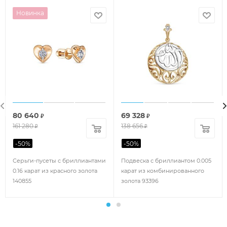
Новинка
80 640
69 328
₽
₽
161 280
138 656
₽
₽
-
50
%
-
50
%
Серьги-пусеты с бриллиантами
Подвеска с бриллиантом 0.005
0.16 карат из красного золота
карат из комбинированного
140855
золота 93396