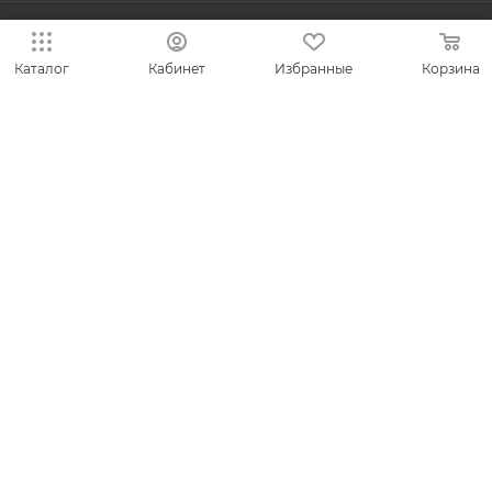
8-800-700-50-69
Каталог
Кабинет
Избранные
Корзина
zakaz@vesna.shop
Общество с ограниченной
ответственностью «Спринг Джевелри» ИНН
4401170342
Юридический адрес: 156019 г. Кострома, ул.
Индустриальная, д. 50/2, помещение 9, к. 19.