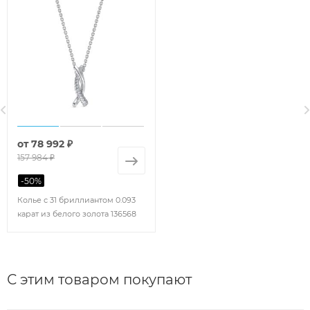
от
78 992 ₽
157 984 ₽
-
50
%
Колье с 31 бриллиантом 0.093
карат из белого золота 136568
С этим товаром покупают