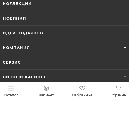
КОЛЛЕКЦИИ
НОВИНКИ
ИДЕИ ПОДАРКОВ
КОМПАНИЯ
СЕРВИС
ЛИЧНЫЙ КАБИНЕТ
Каталог
Кабинет
Избранные
Корзина
8-800-700-50-69
zakaz@vesna.shop
Общество с ограниченной
ответственностью «Спринг Джевелри» ИНН