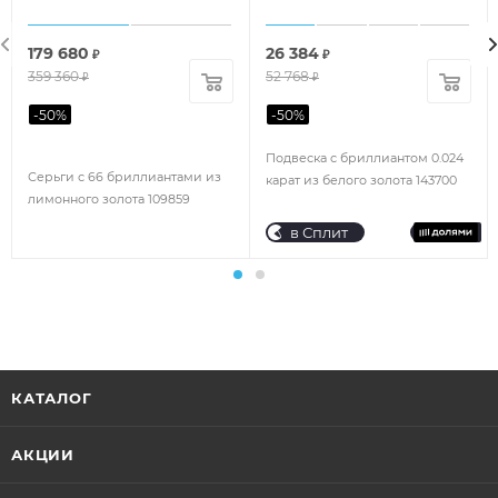
179 680
26 384
₽
₽
359 360
52 768
₽
₽
-
50
%
-
50
%
Подвеска с бриллиантом 0.024
Серьги с 66 бриллиантами из
карат из белого золота 143700
лимонного золота 109859
в Сплит
КАТАЛОГ
АКЦИИ