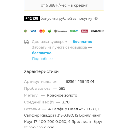
+ 12 138
бонусных рублей за покупку
Доставка курьером
—
бесплатно
Забрать из пункта самовывоза
—
бесплатно
Подробнее
Характеристики
Артикул изделия
—
62564-156-13-01
Проба золота
—
585
Металл
—
Красное золото
Средний вес (г)
—
3.78
Вставки
—
4 Сапфир Овал 4*3 0.880, 1
Сапфир Квадрат 3*3 0.180, 12 Бриллиант
Круг 17 400-200 0.060, 4 Бриллиант Круг
17 200-120 0.028