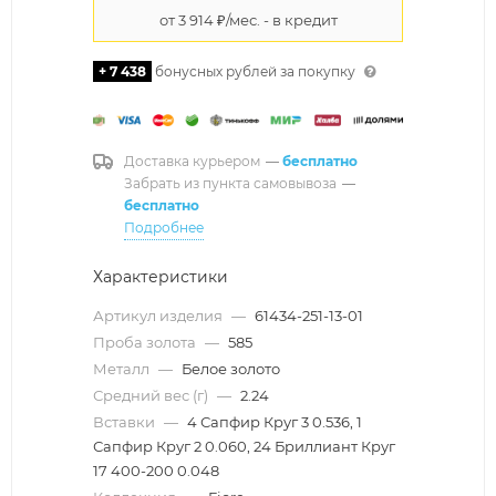
+ 7 438
бонусных рублей за покупку
Доставка курьером
—
бесплатно
Забрать из пункта самовывоза
—
бесплатно
Подробнее
Характеристики
Артикул изделия
—
61434-251-13-01
Проба золота
—
585
Металл
—
Белое золото
Средний вес (г)
—
2.24
Вставки
—
4 Сапфир Круг 3 0.536, 1
Сапфир Круг 2 0.060, 24 Бриллиант Круг
17 400-200 0.048