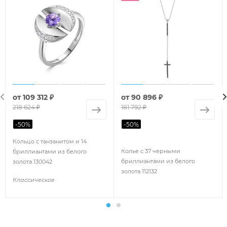
от
109 312 ₽
от
90 896 ₽
218 624 ₽
181 792 ₽
-
50
%
-
50
%
Кольцо с танзанитом и 14
Колье с 37 черными
бриллиантами из белого
бриллиантами из белого
золота 130042
золота 112132
Классическое