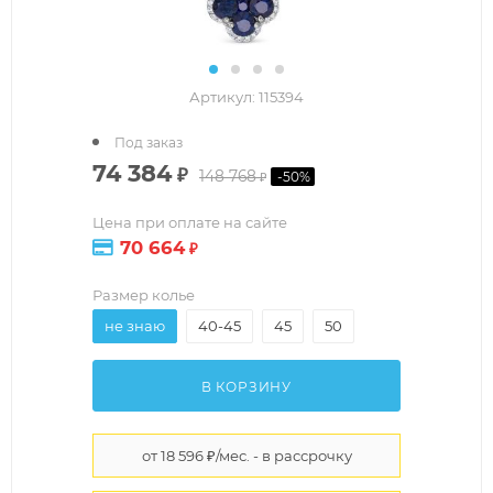
Артикул:
115394
Под заказ
74 384
₽
148 768
-
50
%
₽
Цена при оплате на сайте
70 664
₽
Размер колье
не знаю
40-45
45
50
В КОРЗИНУ