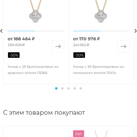
от
168 464 ₽
от
170 976 ₽
336 928 ₽
341 952 ₽
-
50
%
-
50
%
Колье с 29 бриллиантами из
Колье с 29 бриллиантами из
красного золота 115366
лимонного золота 115414
С этим товаром покупают
Хит