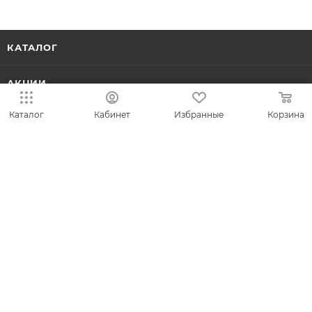
КАТАЛОГ
АКЦИИ
Каталог
Кабинет
Избранные
Корзина
КОЛЛЕКЦИИ
НОВИНКИ
ИДЕИ ПОДАРКОВ
КОМПАНИЯ
СЕРВИС
ЛИЧНЫЙ КАБИНЕТ