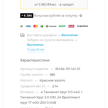
+ 6 386
бонусных рублей за покупку
Доставка курьером
—
бесплатно
Забрать из пункта самовывоза
—
бесплатно
Подробнее
Характеристики
Артикул изделия
—
61434-151-141-01
Проба золота
—
585
Металл
—
Красное золото
Средний вес (г)
—
2.14
Вставки
—
4 Танзанит Круг 3 0.440, 1
Танзанит Круг 2 0.030, 24 Бриллиант
Круг 17 400-200 0.048