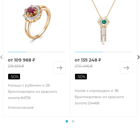
от
109 968 ₽
от
135 248 ₽
219 936 ₽
270 496 ₽
-
50
%
-
50
%
Кольцо с рубином и 28
Колье с изумрудом и 38
бриллиантами из красного
бриллиантами из красного
золота 84759
золота 124468
Классическое