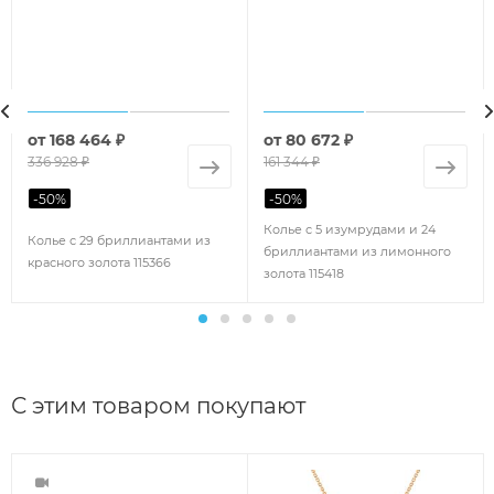
от
168 464 ₽
от
80 672 ₽
336 928 ₽
161 344 ₽
-
50
%
-
50
%
Колье с 5 изумрудами и 24
Колье с 29 бриллиантами из
бриллиантами из лимонного
красного золота 115366
золота 115418
С этим товаром покупают