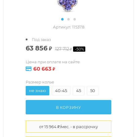
Артикул:
115378
Под заказ
63 856
₽
127 712
-
50
%
₽
Цена при оплате на сайте
60 663
₽
Размер колье
не знаю
40-45
45
50
В КОРЗИНУ