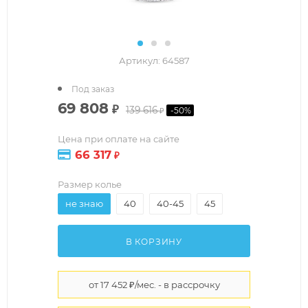
Артикул:
64587
Под заказ
69 808
₽
139 616
-
50
%
₽
Цена при оплате на сайте
66 317
₽
Размер колье
не знаю
40
40-45
45
В КОРЗИНУ