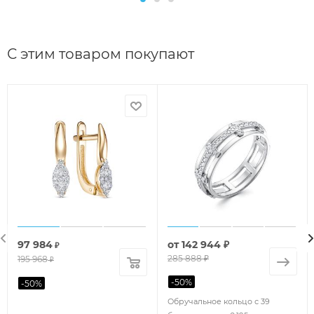
С этим товаром покупают
97 984
от
142 944 ₽
₽
285 888 ₽
195 968
₽
-
50
%
-
50
%
Обручальное кольцо с 39