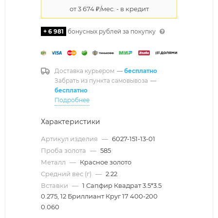
+ 6 981
бонусных рублей за покупку
Доставка курьером
—
бесплатно
Забрать из пункта самовывоза
—
бесплатно
Подробнее
Характеристики
Артикул изделия
—
6027-151-13-01
Проба золота
—
585
Металл
—
Красное золото
Средний вес (г)
—
2.22
Вставки
—
1 Сапфир Квадрат 3.5*3.5
0.275, 12 Бриллиант Круг 17 400-200
0.060