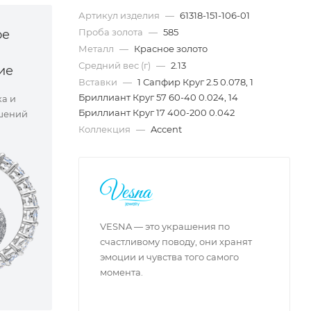
Артикул изделия
—
61318-151-106-01
Проба золота
—
585
ое
Металл
—
Красное золото
Средний вес (г)
—
2.13
ие
Вставки
—
1 Сапфир Круг 2.5 0.078, 1
Бриллиант Круг 57 60-40 0.024, 14
ка и
Бриллиант Круг 17 400-200 0.042
шений
Коллекция
—
Accent
VESNA — это украшения по
счастливому поводу, они хранят
эмоции и чувства того самого
момента.