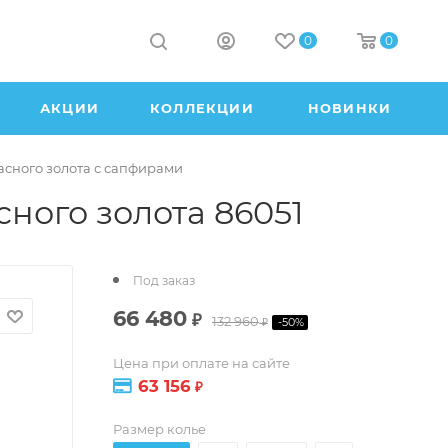
0
0
АКЦИИ
КОЛЛЕКЦИИ
НОВИНКИ
асного золота с сапфирами
ного золота 86051
Под заказ
66 480
₽
132 960
-
50
%
₽
Цена при оплате на сайте
63 156
₽
Размер колье