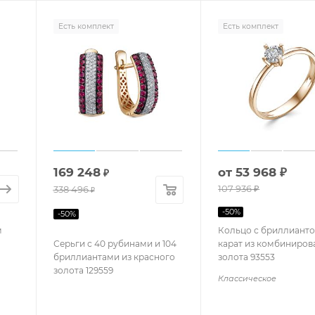
Есть комплект
Есть комплект
169 248
от
53 968 ₽
₽
107 936 ₽
338 496
₽
-
50
%
-
50
%
м
Кольцо с бриллианто
Серьги с 40 рубинами и 104
карат из комбиниров
бриллиантами из красного
золота 93553
золота 129559
Классическое