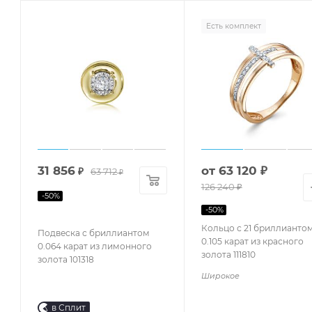
Есть комплект
31 856
от
63 120 ₽
₽
63 712
₽
126 240 ₽
-
50
%
-
50
%
Кольцо с 21 бриллианто
Подвеска с бриллиантом
0.105 карат из красного
0.064 карат из лимонного
золота 111810
золота 101318
Широкое
в Сплит