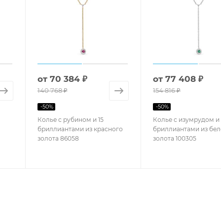
от
70 384 ₽
от
77 408 ₽
140 768 ₽
154 816 ₽
-
50
%
-
50
%
Колье с рубином и 15
Колье с изумрудом и 
бриллиантами из красного
бриллиантами из бел
золота 86058
золота 100305