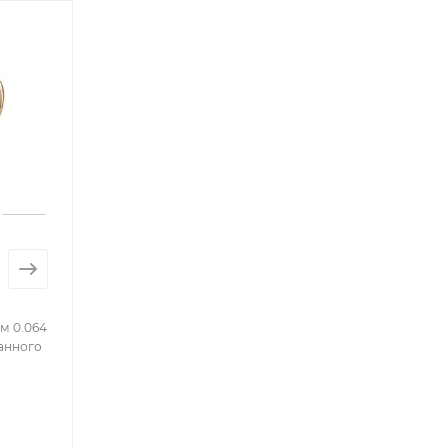
м 0.064
анного