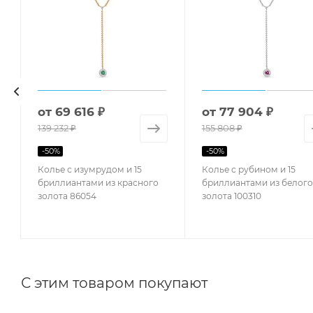
от
69 616 ₽
от
77 904 ₽
139 232 ₽
155 808 ₽
-
50
%
-
50
%
Колье с изумрудом и 15
Колье с рубином и 15
бриллиантами из красного
бриллиантами из белого
золота 86054
золота 100310
С этим товаром покупают