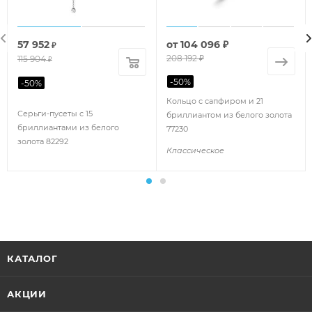
57 952
от
104 096 ₽
₽
208 192 ₽
115 904
₽
-
50
%
-
50
%
Кольцо с сапфиром и 21
Серьги-пусеты с 15
бриллиантом из белого золота
бриллиантами из белого
77230
золота 82292
Классическое
КАТАЛОГ
АКЦИИ