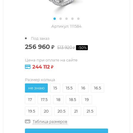
Артикул:
111584
Под заказ
256 960
₽
513 920
-
50
%
₽
Цена при оплате на сайте
244 112
₽
Размер кольца
не знаю
15
15.5
16
16.5
17
17.5
18
18.5
19
19.5
20
20.5
21
21.5
Таблица размеров