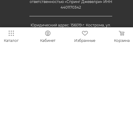
ответственностью «Спринг Джевелри» ИНН
4401170342
Юридический адрес: 156019 г. Кострома, ул.
Индустриальная, д. 50/2, помещение 9, к. 19.
Каталог
Кабинет
Избранные
Корзина
© 2013-2026 VESNA.shop — официальный магазин