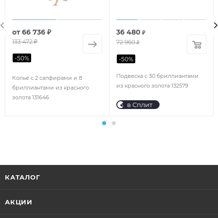
от
66 736 ₽
36 480
₽
133 472 ₽
72 960
₽
-
50
%
-
50
%
Подвеска с 30 бриллиантами
Колье с 2 сапфирами и 8
из красного золота 132579
бриллиантами из красного
золота 131646
в Сплит
КАТАЛОГ
АКЦИИ