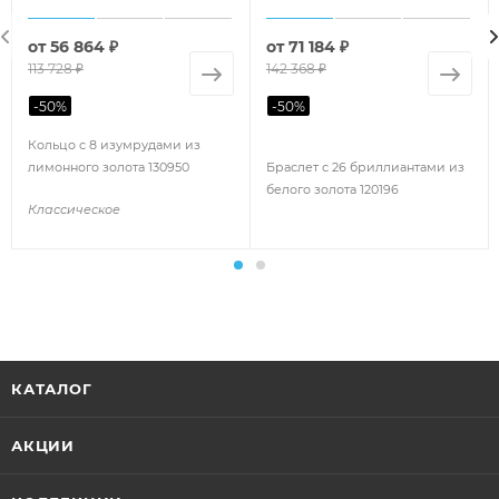
от
56 864 ₽
от
71 184 ₽
113 728 ₽
142 368 ₽
-
50
%
-
50
%
Кольцо с 8 изумрудами из
лимонного золота 130950
Браслет с 26 бриллиантами из
белого золота 120196
Классическое
КАТАЛОГ
АКЦИИ