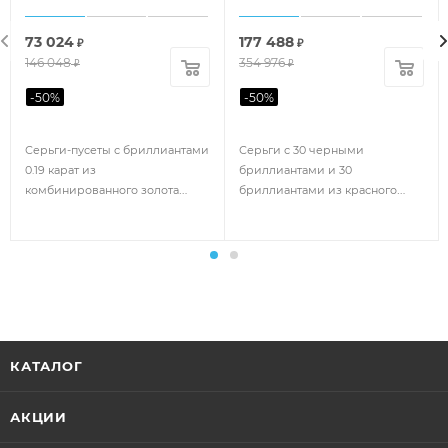
73 024
177 488
₽
₽
146 048
354 976
₽
₽
-
50
%
-
50
%
Серьги-пусеты с бриллиантами
Серьги с 30 черными
0.19 карат из
бриллиантами и 30
комбинированного золота
бриллиантами из красного
109855
золота 99771
КАТАЛОГ
АКЦИИ