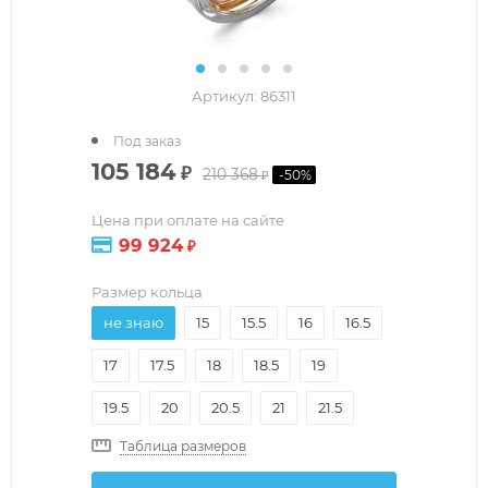
Артикул:
86311
Под заказ
105 184
₽
210 368
-
50
%
₽
Цена при оплате на сайте
99 924
₽
Размер кольца
не знаю
15
15.5
16
16.5
17
17.5
18
18.5
19
19.5
20
20.5
21
21.5
Таблица размеров