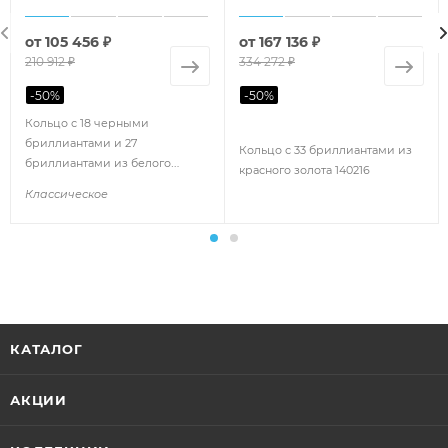
от
105 456 ₽
от
167 136 ₽
210 912 ₽
334 272 ₽
-
50
%
-
50
%
Кольцо с 18 черными
бриллиантами и 27
Кольцо с 33 бриллиантами из
бриллиантами из белого
красного золота 140216
золота 100933
Классическое
КАТАЛОГ
АКЦИИ