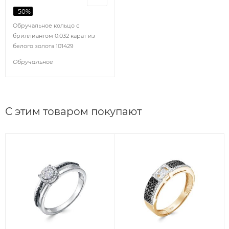
-
50
%
Обручальное кольцо с
бриллиантом 0.032 карат из
белого золота 101429
Обручальное
С этим товаром покупают