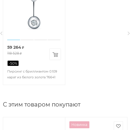
59 264
₽
118 528
₽
-
50
%
Пирсинг с бриллиантом 0.109
карат из белого золота 76641
С этим товаром покупают
Новинка