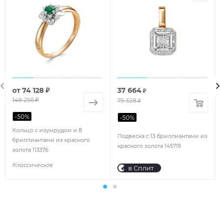
от
74 128 ₽
37 664
₽
148 256 ₽
75 328
₽
-
50
%
-
50
%
Кольцо с изумрудом и 8
Подвеска с 13 бриллиантами из
бриллиантами из красного
красного золота 145719
золота 113376
Классическое
в Сплит