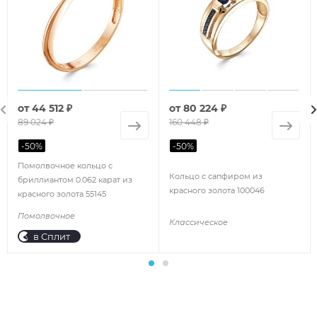
от
44 512 ₽
от
80 224 ₽
89 024 ₽
160 448 ₽
-
50
%
-
50
%
Помолвочное кольцо с
Кольцо с сапфиром из
бриллиантом 0.062 карат из
красного золота 100046
красного золота 55145
Помолвочное
Классическое
в Сплит