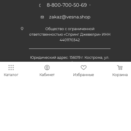
8-800-700-50-69
zakaz@vesna.shop
Общество с ограниченной
ответственностью «Спринг Джевелри» ИНН
4401170342
Юридический адрес: 156019 г. Кострома, ул.
Индустриальная, д. 50/2, помещение 9, к. 19.
Каталог
Кабинет
Избранные
Корзина