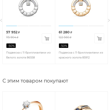
57 952
61 280
₽
₽
115 904
122 560
₽
₽
-
50
%
-
50
%
Подвеска с 11 бриллиантами из
Подвеска с 11 бриллиантами из
белого золота 86558
красного золота 85912
С этим товаром покупают