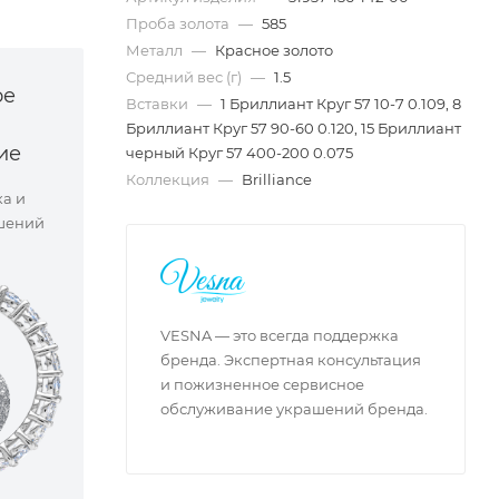
Проба золота
—
585
Металл
—
Красное золото
Средний вес (г)
—
1.5
ое
Вставки
—
1 Бриллиант Круг 57 10-7 0.109, 8
Бриллиант Круг 57 90-60 0.120, 15 Бриллиант
ие
черный Круг 57 400-200 0.075
Коллекция
—
Brilliance
ка и
шений
VESNA — это всегда поддержка
бренда. Экспертная консультация
и пожизненное сервисное
обслуживание украшений бренда.