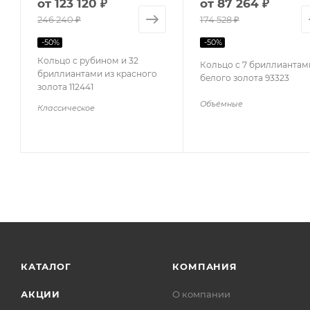
от
123 120 ₽
от
87 264 ₽
246 240 ₽
174 528 ₽
-
50
%
-
50
%
Кольцо с рубином и 32
Кольцо с 7 бриллиантам
бриллиантами из красного
белого золота 93323
золота 112441
Объёмные
Классическое
КАТАЛОГ
КОМПАНИЯ
АКЦИИ
О компании