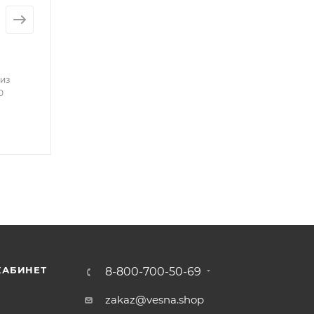
 из
0
КАБИНЕТ
8-800-700-50-69
zakaz@vesna.shop