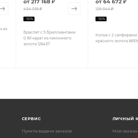
от
217 168 ₽
от
64 672 ₽
434 336 ₽
129 344 ₽
-
50
%
-
50
%
и из
Браслет с 5 бриллиантами
Колье с 2 сапфирами
0.161 карат из лимонного
красного золота 8610
золота 126437
СЕРВИС
ЛИЧНЫЙ 
Пункты выдачи заказов
Мои заказы