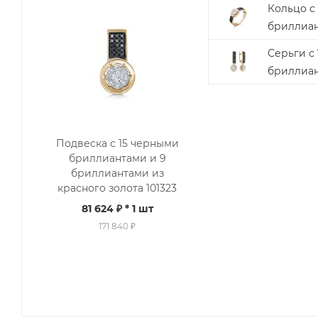
Кольцо с
бриллиан
Серьги с
бриллиан
Подвеска с 15 черными
бриллиантами и 9
бриллиантами из
красного золота 101323
81 624 ₽
* 1 шт
171 840 ₽