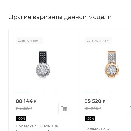
Другие варианты данной модели
Есть комплект
Есть комплект
88 144
95 520
₽
₽
176 288
191 040
₽
₽
-
50
%
-
50
%
Подвеска с 15 черными
Подвеска с 24