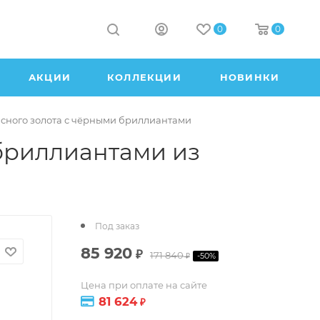
0
0
АКЦИИ
КОЛЛЕКЦИИ
НОВИНКИ
асного золота с чёрными бриллиантами
бриллиантами из
Под заказ
85 920
₽
171 840
-
50
%
₽
Цена при оплате на сайте
81 624
₽