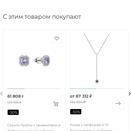
С этим товаром покупают
61 808
от
67 312 ₽
₽
134 624 ₽
123 616
₽
-
50
%
-
50
%
Колье с сапфиром и 15
Серьги-пусеты с танзанитами и
бриллиантами из белого