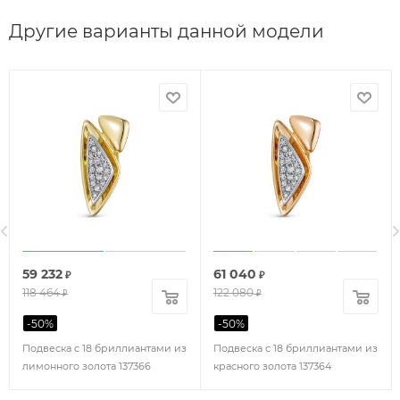
Другие варианты данной модели
59 232
61 040
₽
₽
118 464
122 080
₽
₽
-
50
%
-
50
%
Подвеска с 18 бриллиантами из
Подвеска с 18 бриллиантами из
лимонного золота 137366
красного золота 137364