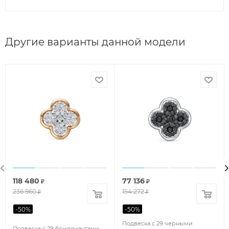
Другие варианты данной модели
118 480
77 136
₽
₽
236 960
154 272
₽
₽
-
50
%
-
50
%
Подвеска с 29 черными
Подвеска с 29 бриллиантами