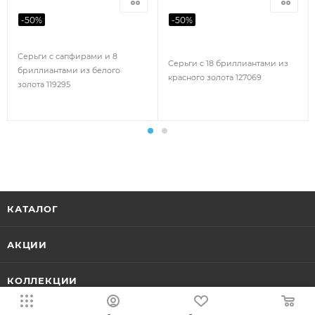
-
50
%
-
50
%
Серьги с сапфирами и 8
Серьги с 18 бриллиантами из
бриллиантами из белого
красного золота 127069
золота 119295
КАТАЛОГ
АКЦИИ
КОЛЛЕКЦИИ