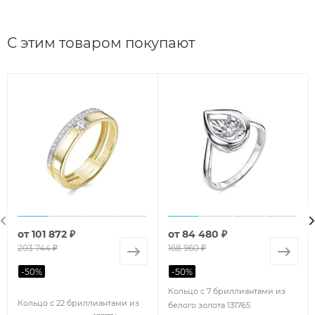
С этим товаром покупают
от
101 872 ₽
от
84 480 ₽
203 744 ₽
168 960 ₽
-
50
%
-
50
%
Кольцо с 7 бриллиантами из
Кольцо с 22 бриллиантами из
белого золота 131765