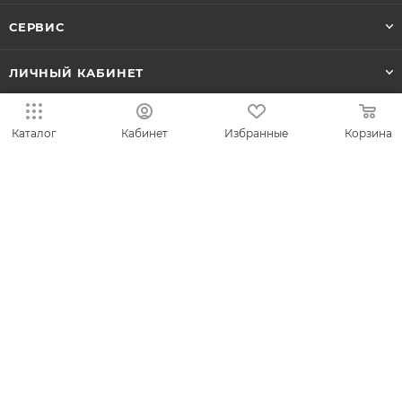
СЕРВИС
ЛИЧНЫЙ КАБИНЕТ
Каталог
Кабинет
Избранные
Корзина
8-800-700-50-69
zakaz@vesna.shop
Общество с ограниченной
ответственностью «Спринг Джевелри» ИНН
4401170342
Юридический адрес: 156019 г. Кострома, ул.
Индустриальная, д. 50/2, помещение 9, к. 19.