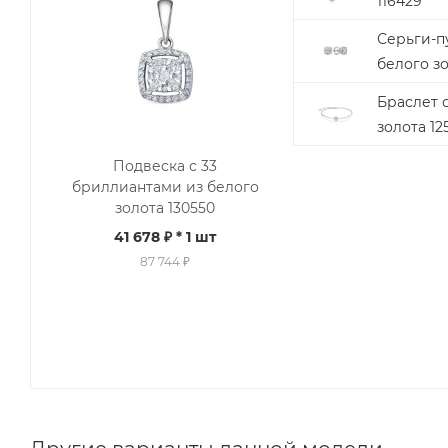
116429
Серьги-п
белого зо
Браслет 
золота 12
Подвеска с 33
бриллиантами из белого
золота 130550
41 678 ₽
* 1 шт
87 744 ₽