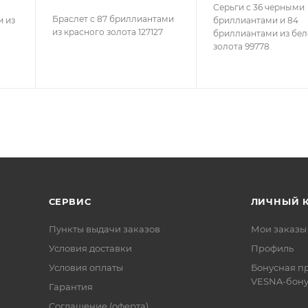
Серьги с 36 черными
Браслет с 87 бриллиантами
и из
бриллиантами и 84
из красного золота 127127
бриллиантами из бел
золота 99778
СЕРВИС
ЛИЧНЫЙ 
Пункты выдачи заказов
Мои заказы
Условия доставки
Профиль
Условия оплаты
Бонусная п
VESNA-бону
Гарантия
Соглашение (оферта)