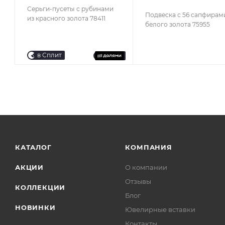
Серьги-пусеты с рубинами
Подвеска с 56 сапфирам
из красного золота 78411
белого золота 75955
в Сплит
КАТАЛОГ
КОМПАНИЯ
АКЦИИ
О компании
Отзывы
КОЛЛЕКЦИИ
Блог
НОВИНКИ
Ювелирные вставки
Контакты