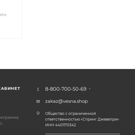
ого
КАБИНЕТ
8-800-700-50-69
zakaz@vesna.shop
Общество с ограниченной
рограмма
ответственностью «Спринг Джевелри»
с
ИНН 4401170342