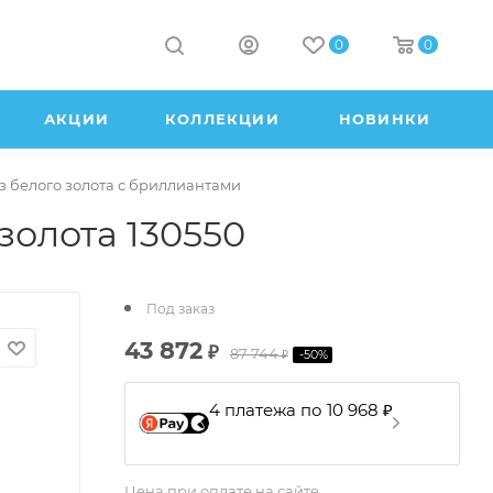
0
0
АКЦИИ
КОЛЛЕКЦИИ
НОВИНКИ
з белого золота с бриллиантами
золота 130550
Под заказ
43 872
₽
87 744
-
50
%
₽
4 платежа по 10 968 ₽
Цена при оплате на сайте