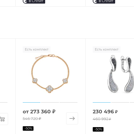
в Сплит
в Сплит
Есть комплект
Есть комплект
от
273 360 ₽
230 496
₽
546 720 ₽
460 992
₽
-
50
%
-
50
%