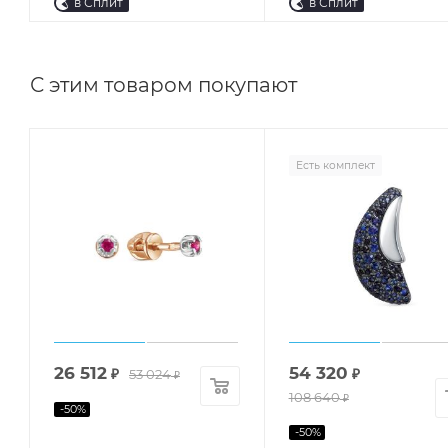
в Сплит
в Сплит
С этим товаром покупают
Есть комплект
26 512
54 320
₽
53 024
₽
₽
108 640
₽
-
50
%
-
50
%