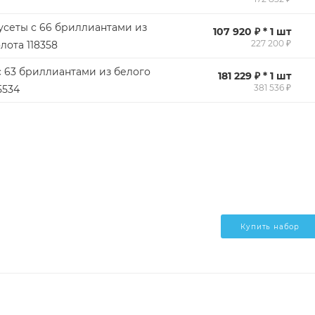
усеты с 66 бриллиантами из
107 920 ₽ * 1 шт
227 200 ₽
лота 118358
с 63 бриллиантами из белого
181 229 ₽ * 1 шт
381 536 ₽
5534
Купить набор