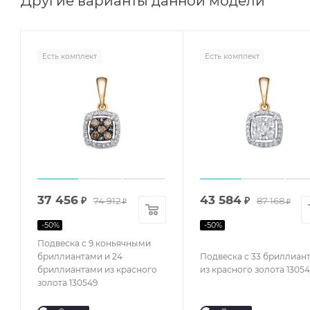
Другие варианты данной модели
Есть комплект
Есть комплект
37 456
43 584
₽
74 912
₽
87 168
₽
₽
-
50
%
-
50
%
Подвеска с 9 коньячными
бриллиантами и 24
Подвеска с 33 бриллиан
бриллиантами из красного
из красного золота 1305
золота 130549