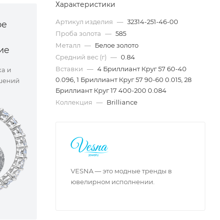
Характеристики
Артикул изделия
—
32314-251-46-00
ое
Проба золота
—
585
Металл
—
Белое золото
ие
Средний вес (г)
—
0.84
Вставки
—
4 Бриллиант Круг 57 60-40
ка и
0.096, 1 Бриллиант Круг 57 90-60 0.015, 28
шений
Бриллиант Круг 17 400-200 0.084
Коллекция
—
Brilliance
VESNA — это модные тренды в
ювелирном исполнении.