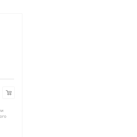
ми
ого