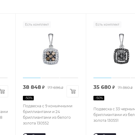
Есть комплект
Есть комплект
38 848
35 680
₽
77 696
₽
71 360
₽
₽
-
50
%
-
50
%
Подвеска с 9 коньячными
Подвеска с 33 черны
тами
бриллиантами и 24
бриллиантами из бел
48
бриллиантами из белого
золота 130551
золота 130552