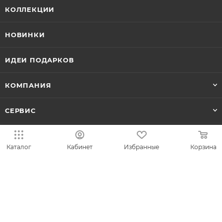
КОЛЛЕКЦИИ
НОВИНКИ
ИДЕИ ПОДАРКОВ
КОМПАНИЯ
СЕРВИС
ЛИЧНЫЙ КАБИНЕТ
Каталог
Кабинет
Избранные
Корзина
8-800-700-50-69
zakaz@vesna.shop
Общество с ограниченной
ответственностью «Спринг Джевелри» ИНН