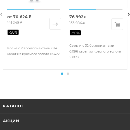
от
70 624 ₽
76 992
₽
141 248 ₽
153 984
₽
-
50
%
-
50
%
Серьги с 32 бриллиантами
Колье с 28 бриллиантами 0.14
0.096 карат из красного золота
карат из красного золота 115422
53878
КАТАЛОГ
АКЦИИ