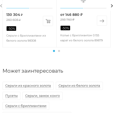
130 304
от
146 880 ₽
₽
293 760 ₽
260 608
₽
-
50
%
-
50
%
Колье с бриллиантом 0.155
Серьги с бриллиантами из
карат из белого золота 89879
белого золота 98308
Может заинтересовать
Серьги из красного золота
Серьги из белого золота
Пусеты
Серьги, замок конго
Серьги с бриллиантами