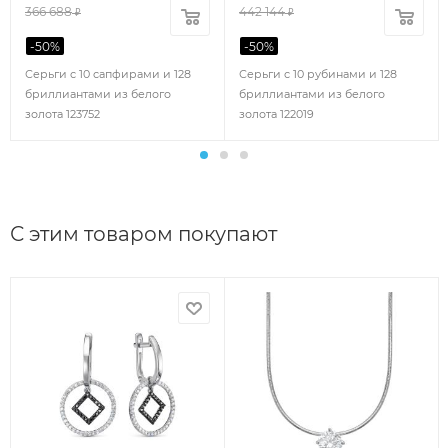
366 688
442 144
₽
₽
-
50
%
-
50
%
Серьги с 10 сапфирами и 128
Серьги с 10 рубинами и 128
бриллиантами из белого
бриллиантами из белого
золота 123752
золота 122019
С этим товаром покупают