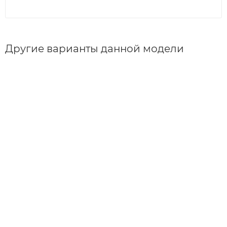
Другие варианты данной модели
25 888
₽
51 776
₽
-
50
%