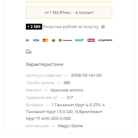
+ 2 589
бонусных рублей за покупку
Характеристики
Артикул изделия
—
31518-151-141-00
Проба золота
—
585
Металл
—
Красное золото
Средний вес (г)
—
0.7
Вставки
—
1 Танзанит Круг 4 0.270, 4
Танзанит Круг 1.5 0.120, 13 Бриллиант
Круг 17 400-200 0.065
Коллекция
—
Magic Stone