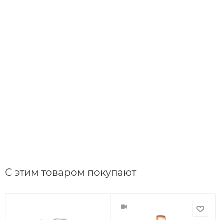
Подвеска с 5 танзанитами и 13
бриллиантами из белого
золота 100196
в Сплит
С этим товаром покупают
от
67 744 ₽
20 848
₽