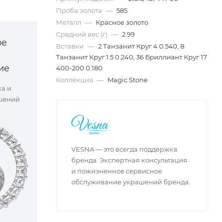
Проба золота
—
585
Металл
—
Красное золото
Средний вес (г)
—
2.99
ое
Вставки
—
2 Танзанит Круг 4 0.540, 8
Танзанит Круг 1.5 0.240, 36 Бриллиант Круг 17
ие
400-200 0.180
Коллекция
—
Magic Stone
ка и
шений
VESNA — это всегда поддержка
бренда. Экспертная консультация
и пожизненное сервисное
обслуживание украшений бренда.