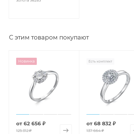
золота 98283
С этим товаром покупают
Новинка
Есть комплект
от
62 656 ₽
от
68 832 ₽
125 312 ₽
137 664 ₽