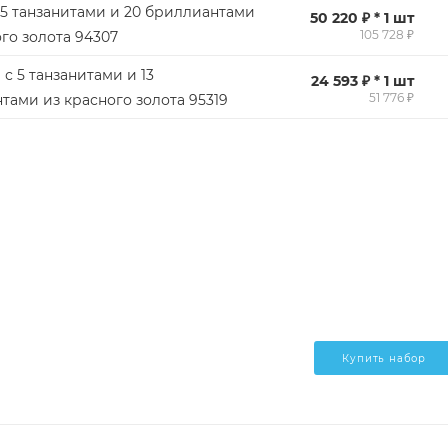
 5 танзанитами и 20 бриллиантами
50 220 ₽ * 1 шт
105 728 ₽
го золота 94307
с 5 танзанитами и 13
24 593 ₽ * 1 шт
51 776 ₽
тами из красного золота 95319
Купить набор