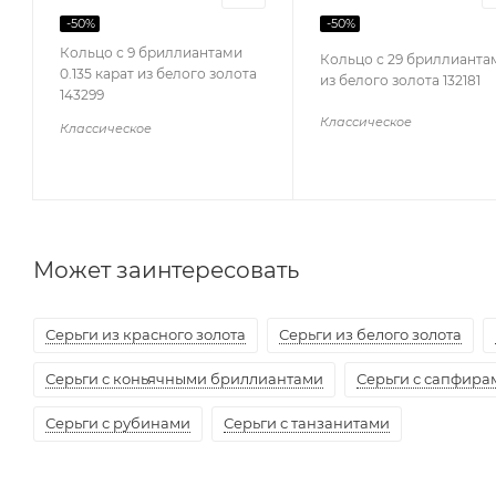
-
50
%
-
50
%
Кольцо с 9 бриллиантами
Кольцо с 29 бриллианта
0.135 карат из белого золота
из белого золота 132181
143299
Классическое
Классическое
Может заинтересовать
Серьги из красного золота
Серьги из белого золота
Серьги с коньячными бриллиантами
Серьги с сапфира
Серьги с рубинами
Серьги с танзанитами