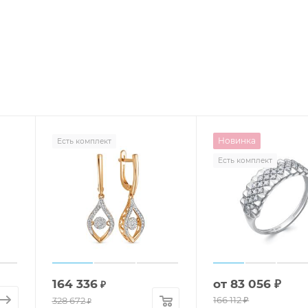
Новинка
Есть комплект
Есть комплект
164 336
от
83 056 ₽
₽
166 112 ₽
328 672
₽