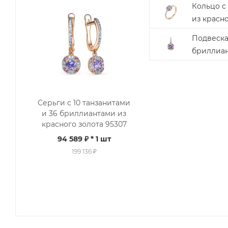
Кольцо с
из красно
Подвеска 
бриллиан
Серьги с 10 танзанитами
и 36 бриллиантами из
красного золота 95307
94 589 ₽
* 1 шт
199 136 ₽