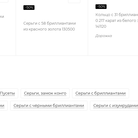
-
50
%
-
50
%
Кольцо с 31 бриллиа
ми
0.217 карат из белого
Серьги с 58 бриллиантами
141120
из красного золота 130500
Дорожка
Пусеты
Серьги, замок конго
Серьги с бриллиантами
ми
Серьги с чёрными бриллиантами
Серьги с изумрудами