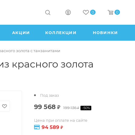
0
0
АКЦИИ
КОЛЛЕКЦИИ
НОВИНКИ
расного золота с танзанитами
из красного золота
Под заказ
99 568
₽
199 136
-
50
%
₽
Цена при оплате на сайте
94 589
₽