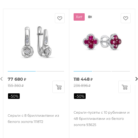
Хит
77 680
118 448
₽
₽
155 360
236 896
₽
₽
-
50
%
-
50
%
Серьги-пусеты с 10 рубинами и
Серьги с 8 бриллиантами из
48 бриллиантами из белого
белого золота 111872
золота 93625