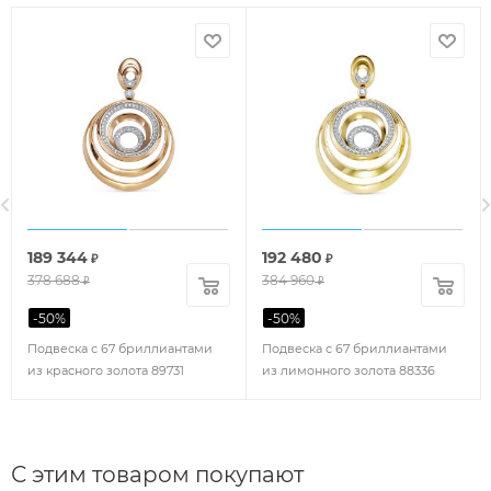
189 344
192 480
₽
₽
378 688
384 960
₽
₽
-
50
%
-
50
%
Подвеска с 67 бриллиантами
Подвеска с 67 бриллиантами
из красного золота 89731
из лимонного золота 88336
С этим товаром покупают