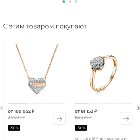
С этим товаром покупают
от
109 952 ₽
от
81 152 ₽
219 904 ₽
162 304 ₽
-
50
%
-
50
%
Кольцо с 16 бриллиантами из