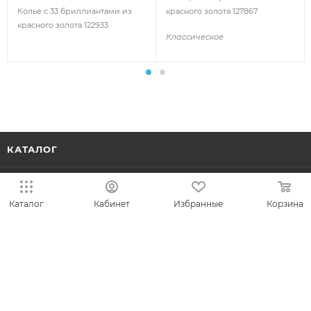
красного золота 127867
Колье с 33 бриллиантами из
красного золота 122933
Классическое
КАТАЛОГ
АКЦИИ
Каталог
Кабинет
Избранные
Корзина
КОЛЛЕКЦИИ
НОВИНКИ
ИДЕИ ПОДАРКОВ