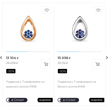
13 104
15 056
₽
₽
26 208
30 112
₽
₽
-
50
%
-
50
%
Подвеска с 7 сапфирами из
Подвеска с 7 сапфирами из
красного золота 111918
белого золота 61418
в Сплит
в Сплит