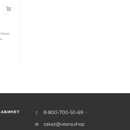
нтами
64
КАБИНЕТ
8-800-700-50-69
zakaz@vesna.shop