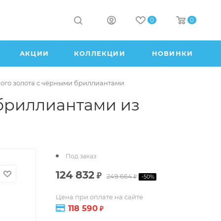
0
0
АКЦИИ
КОЛЛЕКЦИИ
НОВИНКИ
лого золота с чёрными бриллиантами
 бриллиантами из
Под заказ
124 832
₽
249 664
-
50
%
₽
Цена при оплате на сайте
118 590
₽