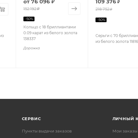
от
76 096 ₽
109 376
₽
152 192 ₽
218 752
₽
-
50
%
-
50
%
Кольцо с 18 бриллиантами
0.09 карат из белого золота
из
Серьги с 70 бриллиа
138337
из белого золота 1181
Дорожка
СЕРВИС
ЛИЧНЫЙ 
Пункты выдачи заказов
Мои заказы