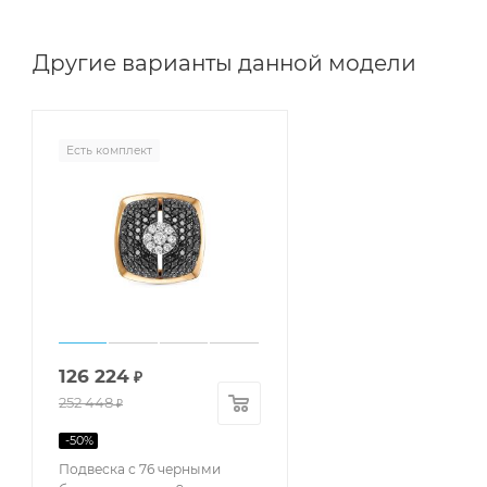
Другие варианты данной модели
Есть комплект
126 224
₽
252 448
₽
-
50
%
Подвеска с 76 черными