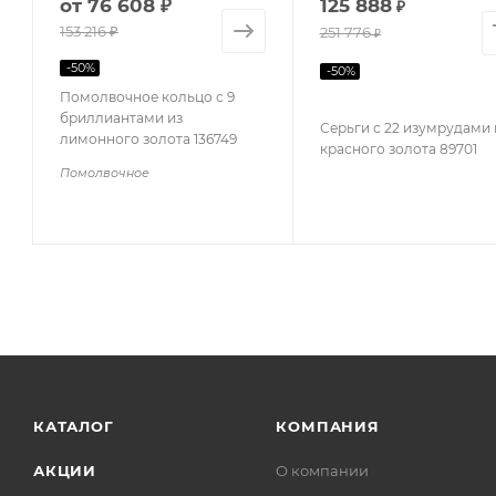
от
76 608 ₽
125 888
₽
153 216 ₽
251 776
₽
-
50
%
-
50
%
Помолвочное кольцо с 9
бриллиантами из
Серьги с 22 изумрудами 
лимонного золота 136749
красного золота 89701
Помолвочное
КАТАЛОГ
КОМПАНИЯ
АКЦИИ
О компании