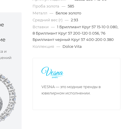
Проба золота
—
585
Металл
—
Белое золото
Средний вес (г)
—
2.93
ое
Вставки
—
1 Бриллиант Круг 57 15-10 0.080,
8 Бриллиант Круг 57 200-120 0.056, 76
ие
Бриллиант черный Круг 57 400-200 0.380
Коллекция
—
Dolce Vita
ка и
шений
VESNA — это модные тренды в
ювелирном исполнении.