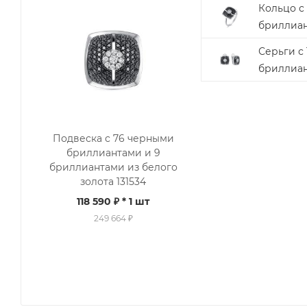
Кольцо с
бриллиан
Серьги с
бриллиан
Подвеска с 76 черными
бриллиантами и 9
бриллиантами из белого
золота 131534
118 590 ₽
* 1 шт
249 664 ₽