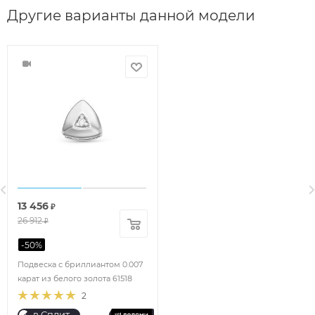
Другие варианты данной модели
13 456
₽
26 912
₽
-
50
%
Подвеска с бриллиантом 0.007
карат из белого золота 61518
2
в Сплит