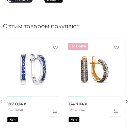
С этим товаром покупают
Новинка
107 024
134 704
₽
₽
214 048
269 408
₽
₽
-
50
%
-
50
%