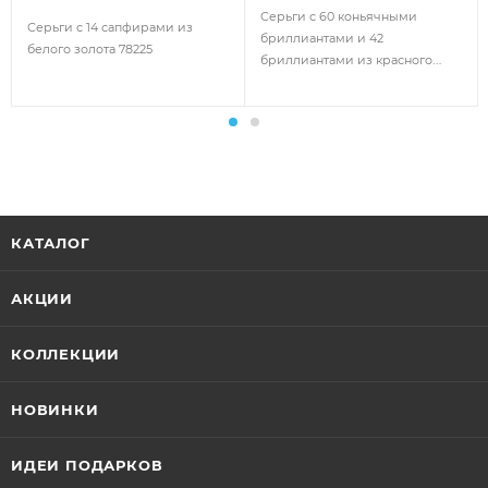
Серьги с 60 коньячными
Серьги с 14 сапфирами из
бриллиантами и 42
белого золота 78225
бриллиантами из красного
золота 142862
КАТАЛОГ
АКЦИИ
КОЛЛЕКЦИИ
НОВИНКИ
ИДЕИ ПОДАРКОВ