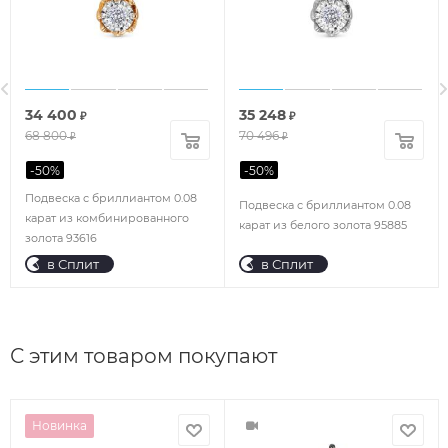
34 400
35 248
₽
₽
68 800
70 496
₽
₽
-
50
%
-
50
%
Подвеска с бриллиантом 0.08
Подвеска с бриллиантом 0.08
карат из комбинированного
карат из белого золота 95885
золота 93616
в Сплит
в Сплит
С этим товаром покупают
Новинка