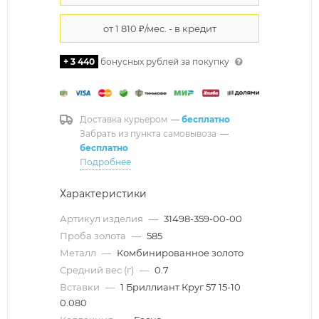
+ 3 440
бонусных рублей за покупку
Доставка курьером
—
бесплатно
Забрать из пункта самовывоза
—
бесплатно
Подробнее
Характеристики
Артикул изделия
—
31498-359-00-00
Проба золота
—
585
Металл
—
Комбинированное золото
Средний вес (г)
—
0.7
Вставки
—
1 Бриллиант Круг 57 15-10
0.080