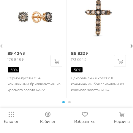
89 424
86 832
₽
₽
178 848
173 664
₽
₽
-
50
%
-
50
%
Серьги-пусеты с 54
Декоративный крест с 11
коньячными бриллиантами из
коньячными бриллиантами из
красного золота 145729
красного золота 87024
Каталог
Кабинет
Избранные
Корзина