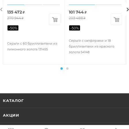
135 472
101 744
₽
₽
270 944
203 488
₽
₽
-
50
%
-
50
%
Серьги с сапфирами и 18
Серьги с 60 бриллиантами из
бриллиантами из красного
лимонного золота 131455
золота 54148
КАТАЛОГ
АКЦИИ