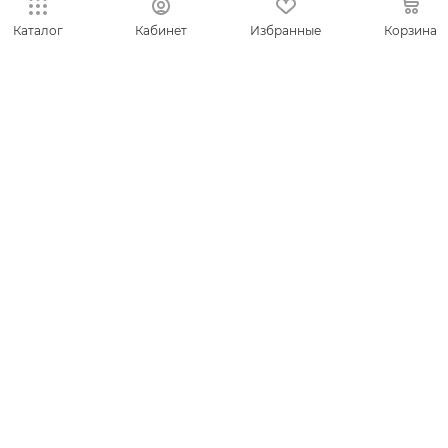
КОЛЛЕКЦИИ
Каталог
Кабинет
Избранные
Корзина
НОВИНКИ
ИДЕИ ПОДАРКОВ
КОМПАНИЯ
СЕРВИС
ЛИЧНЫЙ КАБИНЕТ
8-800-700-50-69
zakaz@vesna.shop
Общество с ограниченной
ответственностью «Спринг Джевелри» ИНН