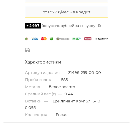
+ 2 997
бонусных рублей за покупку
Характеристики
Артикул изделия
—
31496-259-00-00
Проба золота
—
585
Металл
—
Белое золото
Средний вес (г)
—
0.44
Вставки
—
1 Бриллиант Круг 57 15-10
0.095
Коллекция
—
Focus