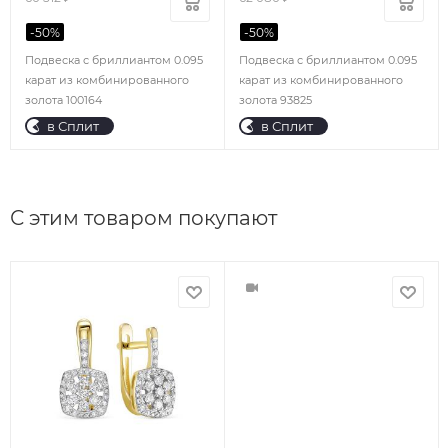
-
50
%
-
50
%
Подвеска с бриллиантом 0.095
Подвеска с бриллиантом 0.095
карат из комбинированного
карат из комбинированного
золота 100164
золота 93825
в Сплит
в Сплит
С этим товаром покупают