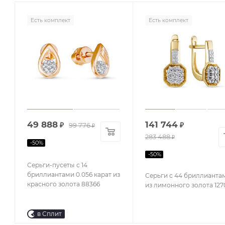
Есть комплект
Есть комплект
49 888
141 744
₽
99 776
₽
₽
283 488
₽
-
50
%
-
50
%
Серьги-пусеты с 14
бриллиантами 0.056 карат из
Серьги с 44 бриллианта
красного золота 88366
из лимонного золота 127
в Сплит