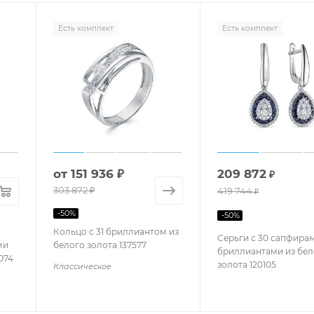
Есть комплект
Есть комплект
от
151 936 ₽
209 872
₽
303 872 ₽
419 744
₽
-
50
%
-
50
%
Кольцо с 31 бриллиантом из
Серьги с 30 сапфирам
ми
белого золота 137577
бриллиантами из бел
074
золота 120105
Классическое