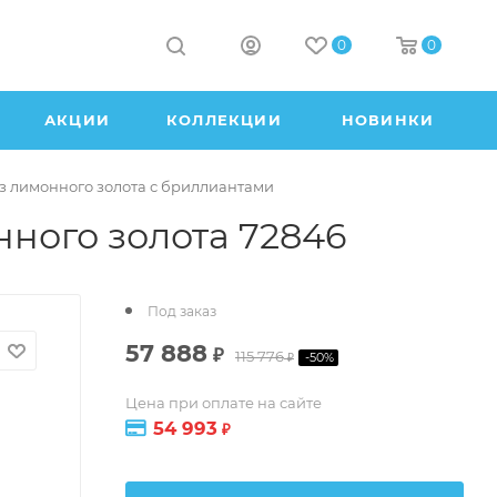
0
0
АКЦИИ
КОЛЛЕКЦИИ
НОВИНКИ
з лимонного золота с бриллиантами
нного золота 72846
Под заказ
57 888
₽
115 776
-
50
%
₽
Цена при оплате на сайте
54 993
₽