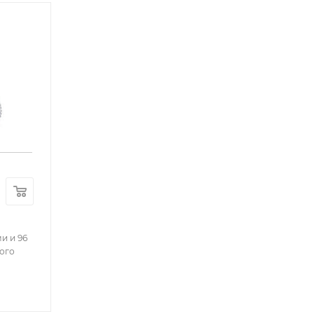
и и 96
ого