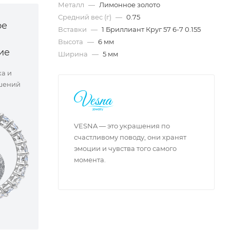
Металл
—
Лимонное золото
Средний вес (г)
—
0.75
ое
Вставки
—
1 Бриллиант Круг 57 6-7 0.155
Высота
—
6 мм
ие
Ширина
—
5 мм
ка и
шений
VESNA — это украшения по
счастливому поводу, они хранят
эмоции и чувства того самого
момента.