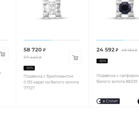
58 720
24 592
₽
₽
49 184
₽
117 440
₽
-
50
%
-
50
%
м
Подвеска с сапфиром
Подвеска с бриллиантом
белого золота 88339
0.155 карат из белого золота
77727
в Сплит