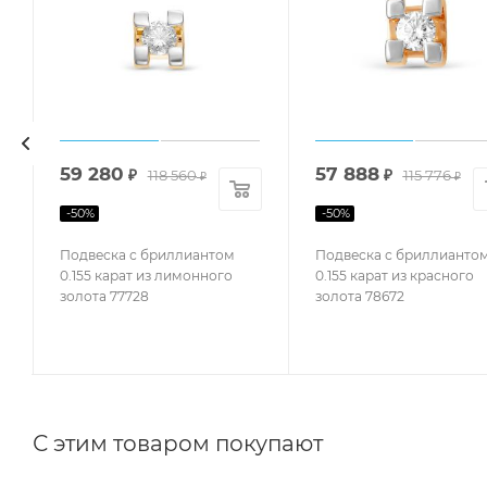
59 280
57 888
₽
118 560
₽
115 776
₽
₽
-
50
%
-
50
%
Подвеска с бриллиантом
Подвеска с бриллианто
0.155 карат из лимонного
0.155 карат из красного
золота 77728
золота 78672
С этим товаром покупают