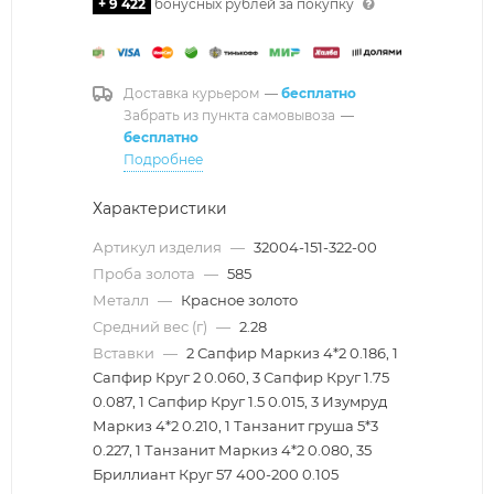
+ 9 422
бонусных рублей за покупку
Доставка курьером
—
бесплатно
Забрать из пункта самовывоза
—
бесплатно
Подробнее
Характеристики
Артикул изделия
—
32004-151-322-00
Проба золота
—
585
Металл
—
Красное золото
Средний вес (г)
—
2.28
Вставки
—
2 Сапфир Маркиз 4*2 0.186, 1
Сапфир Круг 2 0.060, 3 Сапфир Круг 1.75
0.087, 1 Сапфир Круг 1.5 0.015, 3 Изумруд
Маркиз 4*2 0.210, 1 Танзанит груша 5*3
0.227, 1 Танзанит Маркиз 4*2 0.080, 35
Бриллиант Круг 57 400-200 0.105