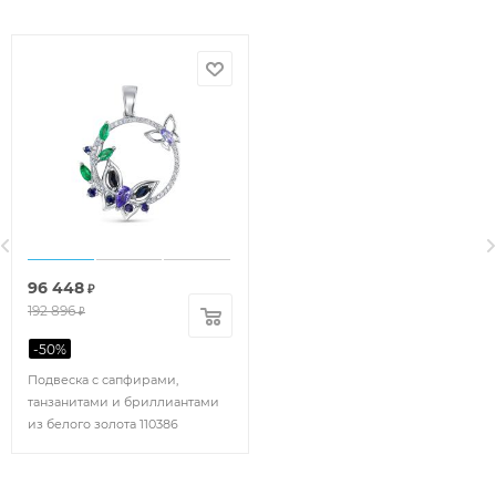
96 448
₽
192 896
₽
-
50
%
Подвеска с сапфирами,
танзанитами и бриллиантами
из белого золота 110386