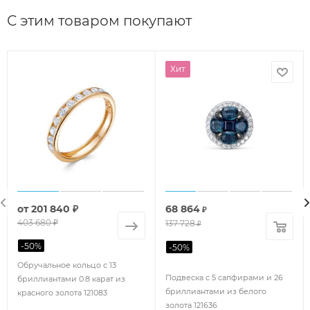
С этим товаром покупают
Хит
от
201 840 ₽
68 864
₽
403 680 ₽
137 728
₽
-
50
%
-
50
%
Обручальное кольцо с 13
Подвеска с 5 сапфирами и 26
бриллиантами 0.8 карат из
бриллиантами из белого
красного золота 121083
золота 121636