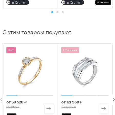
в Сплит
в Сплит
С этим товаром покупают
Хит
Новинка
от
58 528 ₽
от
121 968 ₽
117 056 ₽
243 936 ₽