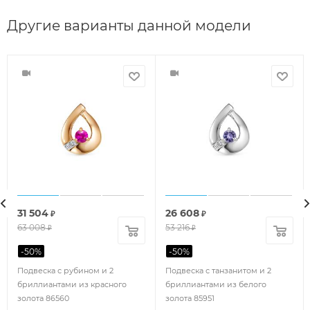
Другие варианты данной модели
31 504
26 608
₽
₽
63 008
53 216
₽
₽
-
50
%
-
50
%
Подвеска с рубином и 2
Подвеска с танзанитом и 2
бриллиантами из красного
бриллиантами из белого
золота 86560
золота 85951