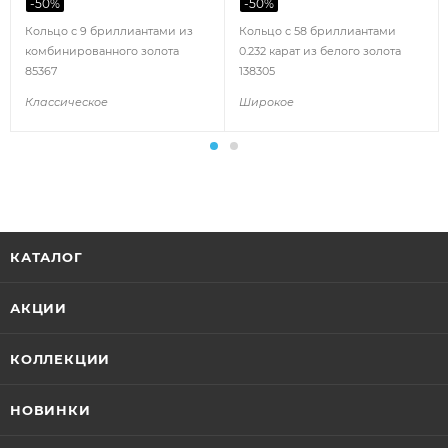
-
50
%
-
50
%
Кольцо с 9 бриллиантами из
Кольцо с 58 бриллиантами
комбинированного золота
0.232 карат из белого золота
85367
138305
Классическое
Широкое
КАТАЛОГ
АКЦИИ
КОЛЛЕКЦИИ
НОВИНКИ