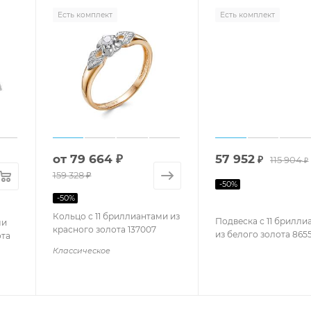
Есть комплект
Есть комплект
от
79 664 ₽
57 952
₽
115 904
₽
159 328 ₽
-
50
%
-
50
%
Кольцо с 11 бриллиантами из
Подвеска с 11 брилли
ми
красного золота 137007
из белого золота 865
ота
Классическое