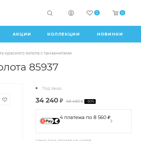
0
0
АКЦИИ
КОЛЛЕКЦИИ
НОВИНКИ
з красного золота с танзанитами
олота 85937
Под заказ
34 240
₽
68 480
-
50
%
₽
4 платежа по 8 560 ₽
Цена при оплате на сайте