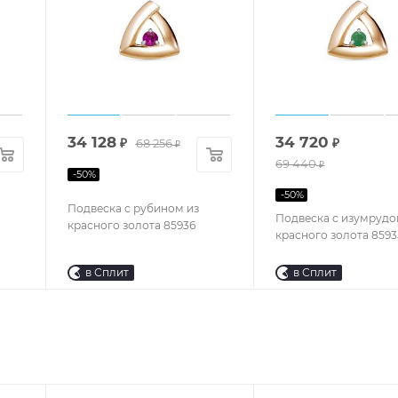
34 128
34 720
₽
68 256
₽
₽
69 440
₽
-
50
%
-
50
%
Подвеска с рубином из
Подвеска с изумрудо
красного золота 85936
красного золота 8593
в Сплит
в Сплит