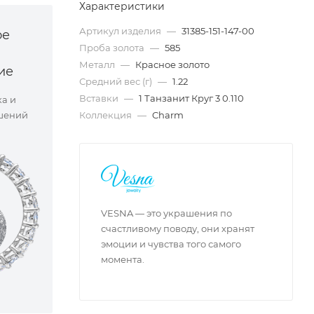
Характеристики
Артикул изделия
—
31385-151-147-00
ое
Проба золота
—
585
Металл
—
Красное золото
ие
Средний вес (г)
—
1.22
Вставки
—
1 Танзанит Круг 3 0.110
ка и
Коллекция
—
Charm
шений
VESNA — это украшения по
счастливому поводу, они хранят
эмоции и чувства того самого
момента.