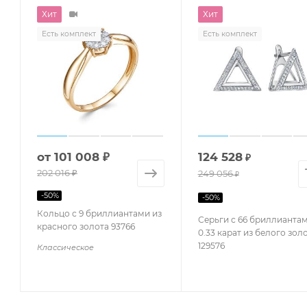
Хит
Хит
Есть комплект
Есть комплект
от
101 008 ₽
124 528
₽
202 016 ₽
249 056
₽
-
50
%
-
50
%
Кольцо с 9 бриллиантами из
Серьги с 66 бриллианта
красного золота 93766
0.33 карат из белого зол
129576
Классическое