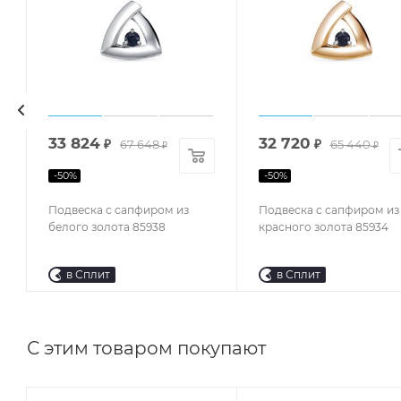
33 824
32 720
₽
67 648
₽
65 440
₽
₽
-
50
%
-
50
%
Подвеска с сапфиром из
Подвеска с сапфиром из
белого золота 85938
красного золота 85934
в Сплит
в Сплит
С этим товаром покупают