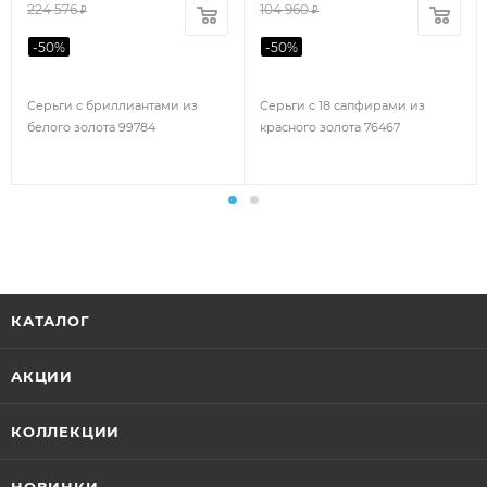
224 576
104 960
₽
₽
-
50
%
-
50
%
Серьги с бриллиантами из
Серьги с 18 сапфирами из
белого золота 99784
красного золота 76467
КАТАЛОГ
АКЦИИ
КОЛЛЕКЦИИ