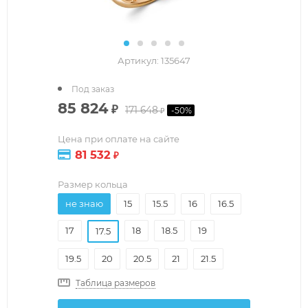
Артикул:
135647
Под заказ
85 824
₽
171 648
-
50
%
₽
Цена при оплате на сайте
81 532
₽
Размер кольца
не знаю
15
15.5
16
16.5
17
18
18.5
19
17.5
19.5
20
20.5
21
21.5
Таблица размеров