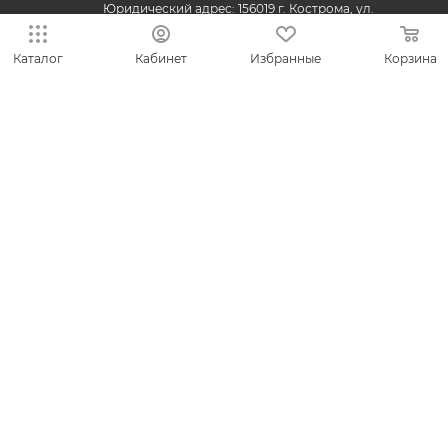
Юридический адрес: 156019 г. Кострома, ул.
Индустриальная, д. 50/2, помещение 9, к. 19.
Каталог
Кабинет
Избранные
Корзина
© 2013-2026 VESNA.shop — официальный магазин