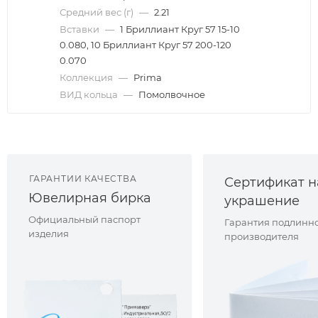
Средний вес (г)
—
2.21
Вставки
—
1 Бриллиант Круг 57 15-10
0.080, 10 Бриллиант Круг 57 200-120
0.070
Коллекция
—
Prima
ВИД кольца
—
Помолвочное
ГАРАНТИИ КАЧЕСТВА
Сертификат н
Ювелирная бирка
украшение
Официальный паспорт
Гарантия подлинно
изделия
производителя