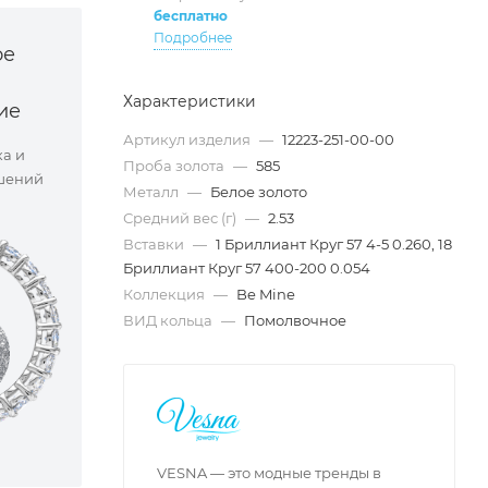
бесплатно
Подробнее
ое
Характеристики
ие
Артикул изделия
—
12223-251-00-00
ка и
Проба золота
—
585
шений
Металл
—
Белое золото
Средний вес (г)
—
2.53
Вставки
—
1 Бриллиант Круг 57 4-5 0.260, 18
Бриллиант Круг 57 400-200 0.054
Коллекция
—
Be Mine
ВИД кольца
—
Помолвочное
VESNA — это модные тренды в