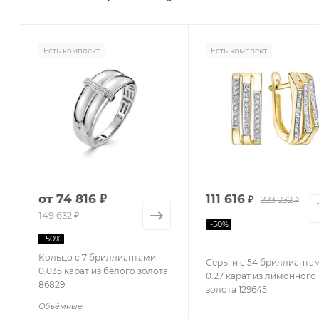
Есть комплект
Есть комплект
от
74 816 ₽
111 616
₽
223 232
₽
149 632 ₽
-
50
%
-
50
%
Кольцо с 7 бриллиантами
Серьги с 54 бриллианта
0.035 карат из белого золота
0.27 карат из лимонного
86829
золота 129645
Объёмные