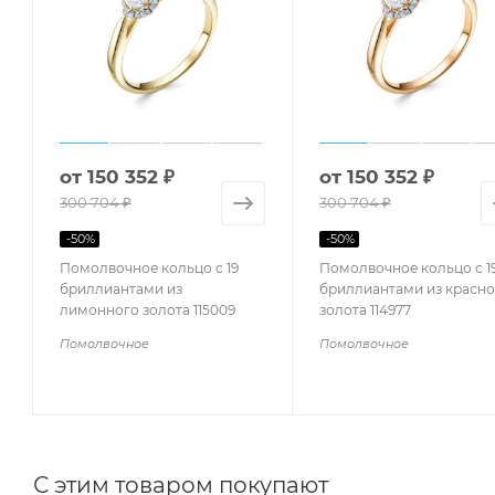
от
150 352 ₽
от
150 352 ₽
300 704 ₽
300 704 ₽
-
50
%
-
50
%
Помолвочное кольцо с 19
Помолвочное кольцо с 1
бриллиантами из
бриллиантами из красно
лимонного золота 115009
золота 114977
Помолвочное
Помолвочное
С этим товаром покупают