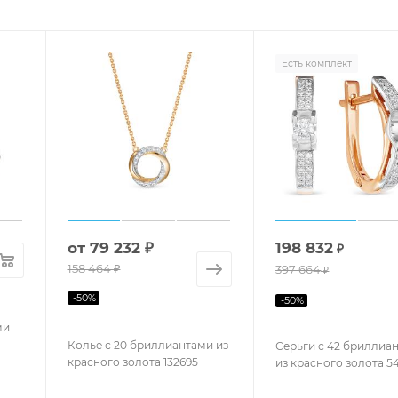
Есть комплект
от
79 232 ₽
198 832
₽
158 464 ₽
397 664
₽
-
50
%
-
50
%
ми
Колье с 20 бриллиантами из
Серьги с 42 бриллиа
красного золота 132695
из красного золота 5