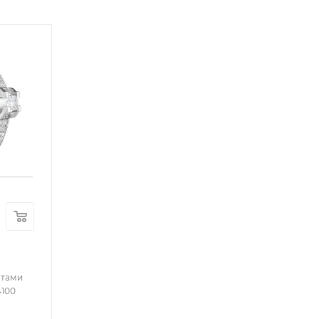
нтами
4100