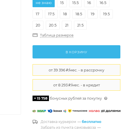
не знаю
15
15.5
16
16.5
17
17.5
18
18.5
19
19.5
20
20.5
21
21.5
Таблица размеров
В КОРЗИНУ
+ 15 758
бонусных рублей за покупку
Доставка курьером
—
бесплатно
Забрать из пункта самовывоза
—