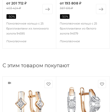
от
201 712 ₽
от
193 808 ₽
403 424 ₽
387 616 ₽
-
50
%
-
50
%
Помолвочное кольцо с 25
Помолвочное кольцо с 25
бриллиантами из лимонного
бриллиантами из белого
золота 94595
золота 94579
Помолвочное
Помолвочное
С этим товаром покупают