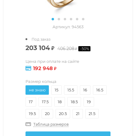
Артикул:
94563
Под заказ
203 104
₽
406 208
-
50
%
₽
Цена при оплате на сайте
192 948
₽
Размер кольца
не знаю
15
15.5
16
16.5
17
17.5
18
18.5
19
19.5
20
20.5
21
21.5
Таблица размеров