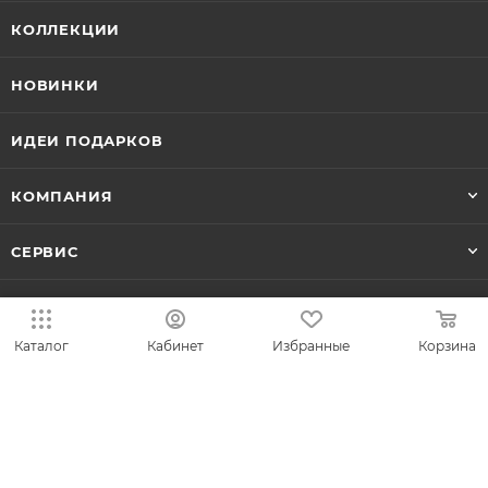
КОЛЛЕКЦИИ
НОВИНКИ
ИДЕИ ПОДАРКОВ
КОМПАНИЯ
СЕРВИС
ЛИЧНЫЙ КАБИНЕТ
Каталог
Кабинет
Избранные
Корзина
8-800-700-50-69
zakaz@vesna.shop
Общество с ограниченной