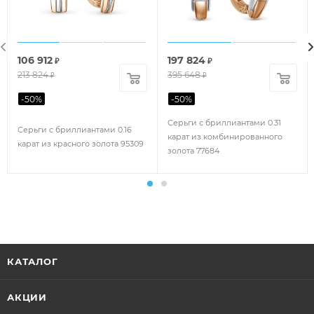
106 912
197 824
₽
₽
213 824
395 648
₽
₽
-
50
%
-
50
%
Серьги с бриллиантами 0.31
Серьги с бриллиантами 0.16
карат из комбинированного
карат из красного золота 95309
золота 77684
КАТАЛОГ
АКЦИИ