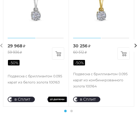
29 968
30 256
₽
₽
59 936
60 512
₽
₽
-
50
%
-
50
%
Подвеска с бриллиантом 0.095
Подвеска с бриллиантом 0.095
карат из комбинированного
карат из белого золота 100163
золота 100164
в Сплит
в Сплит