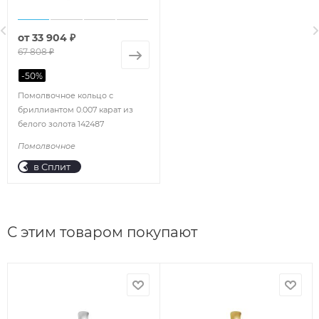
от
33 904 ₽
67 808 ₽
-
50
%
Помолвочное кольцо с
бриллиантом 0.007 карат из
белого золота 142487
Помолвочное
в Сплит
С этим товаром покупают