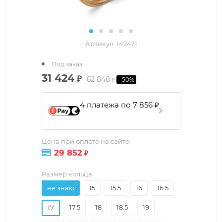
Артикул:
142471
Под заказ
31 424
₽
62 848
-
50
%
₽
4 платежа по 7 856 ₽
Цена при оплате на сайте
29 852
₽
Размер кольца
не знаю
15
15.5
16
16.5
17.5
18
18.5
19
17