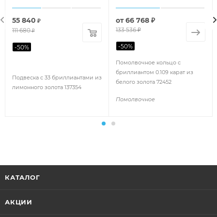
55 840
от
66 768 ₽
₽
133 536 ₽
111 680
₽
-
50
%
-
50
%
Помолвочное кольцо с
бриллиантом 0.109 карат из
Подвеска с 33 бриллиантами из
белого золота 72452
лимонного золота 137354
Помолвочное
КАТАЛОГ
АКЦИИ