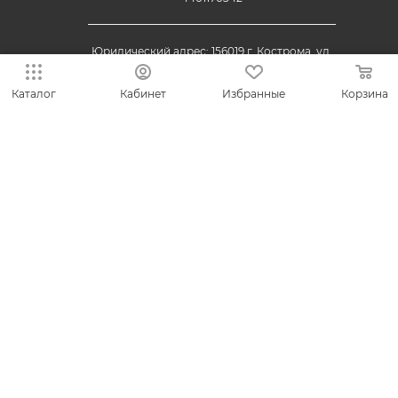
Юридический адрес: 156019 г. Кострома, ул.
Индустриальная, д. 50/2, помещение 9, к. 19.
Каталог
Кабинет
Избранные
Корзина
© 2013-2026 VESNA.shop — официальный магазин