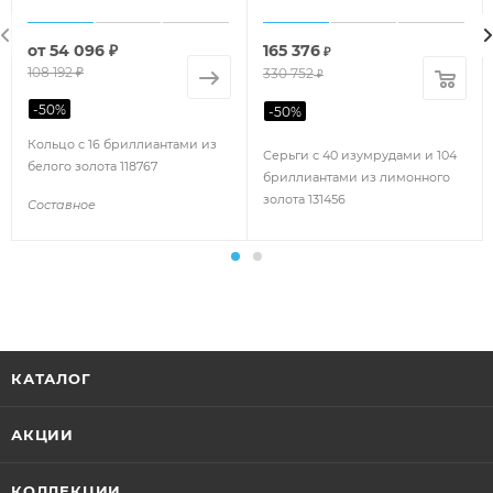
от
54 096 ₽
165 376
₽
108 192 ₽
330 752
₽
-
50
%
-
50
%
Кольцо с 16 бриллиантами из
Серьги с 40 изумрудами и 104
белого золота 118767
бриллиантами из лимонного
золота 131456
Составное
КАТАЛОГ
АКЦИИ
КОЛЛЕКЦИИ