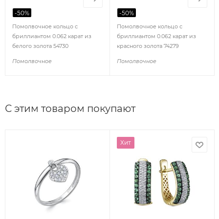
-
50
%
-
50
%
Помолвочное кольцо с
Помолвочное кольцо с
бриллиантом 0.062 карат из
бриллиантом 0.062 карат из
белого золота 54730
красного золота 74279
Помолвочное
Помолвочное
С этим товаром покупают
Хит