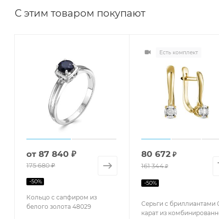
С этим товаром покупают
Есть комплект
от
87 840 ₽
80 672
₽
175 680 ₽
161 344
₽
-
50
%
-
50
%
Кольцо с сапфиром из
Серьги с бриллиантами 0
белого золота 48029
карат из комбинированн