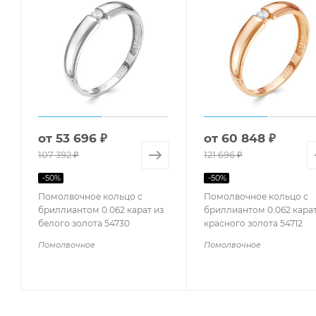
от
53 696 ₽
от
60 848 ₽
107 392 ₽
121 696 ₽
-
50
%
-
50
%
Помолвочное кольцо с
Помолвочное кольцо с
бриллиантом 0.062 карат из
бриллиантом 0.062 карат
белого золота 54730
красного золота 54712
Помолвочное
Помолвочное