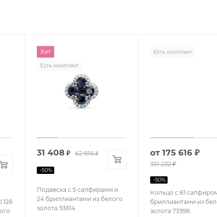
Хит
Есть комплект
Есть комплект
31 408
от
175 616 ₽
₽
62 816
₽
351 232 ₽
-
50
%
-
50
%
Подвеска с 5 сапфирами и
Кольцо с 81 сапфиром
24 бриллиантами из белого
.128
бриллиантами из бел
золота 93614
ого
золота 73998