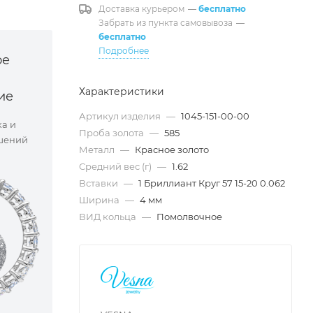
Доставка курьером
—
бесплатно
Забрать из пункта самовывоза
—
бесплатно
Подробнее
ое
Характеристики
ие
Артикул изделия
—
1045-151-00-00
ка и
Проба золота
—
585
шений
Металл
—
Красное золото
Средний вес (г)
—
1.62
Вставки
—
1 Бриллиант Круг 57 15-20 0.062
Ширина
—
4 мм
ВИД кольца
—
Помолвочное