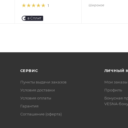
Широкое
1
в Сплит
СЕРВИС
ЛИЧНЫЙ 
Пункты выдачи заказов
Мои заказы
Условия доставки
Профиль
Условия оплаты
Бонусная п
VESNA-бону
Гарантия
Соглашение (оферта)