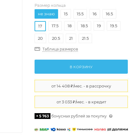
Размер кольца
не знаю
15
15.5
16
16.5
17.5
18
18.5
19
19.5
17
20
20.5
21
21.5
Таблица размеров
В КОРЗИНУ
+ 5 763
бонусных рублей за покупку