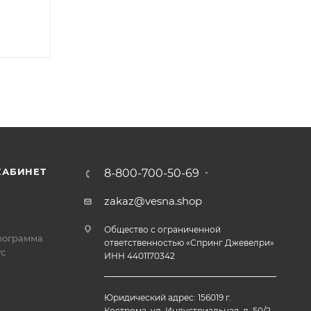
КАБИНЕТ
8-800-700-50-69
zakaz@vesna.shop
Общество с ограниченной
рограмма
ответственностью «Спринг Джевелри»
с
ИНН 4401170342
Юридический адрес: 156019 г.
Кострома, ул. Индустриальная, д. 50/2,