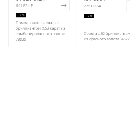
641 824 ₽
275 072
₽
-
50
%
-
50
%
Помолвочное кольцо с
бриллиантом 0.53 карат из
Серьги с 62 бриллианта
комбинированного золота
из красного золота 1452
78939
Помолвочное
КАТАЛОГ
КОМПАНИЯ
АКЦИИ
О компании