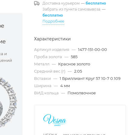
Доставка курьером
—
бесплатно
Забрать из пункта самовывоза
—
бесплатно
Подробнее
ое
Характеристики
ие
Артикул изделия
—
1477-151-00-00
ка и
Проба золота
—
585
шений
Металл
—
Красное золото
Средний вес (г)
—
2.05
Вставки
—
1 Бриллиант Круг 57 10-7 0.109
Ширина
—
4 мм
ВИД кольца
—
Помолвочное
VESNA — это модные тренды в