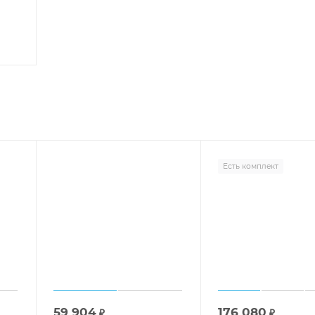
Есть комплект
59 904
176 080
₽
₽