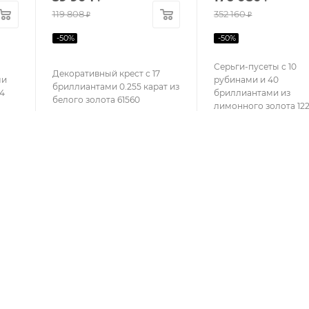
119 808
352 160
₽
₽
-
50
%
-
50
%
Серьги-пусеты с 10
Декоративный крест с 17
ми
рубинами и 40
бриллиантами 0.255 карат из
24
бриллиантами из
белого золота 61560
лимонного золота 122
СЕРВИС
ЛИЧНЫЙ 
Пункты выдачи заказов
Мои заказы