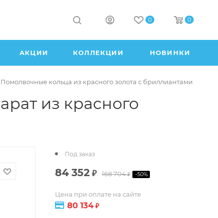
0
0
АКЦИИ
КОЛЛЕКЦИИ
НОВИНКИ
Помолвочные кольца из красного золота с бриллиантами
арат из красного
Под заказ
84 352
₽
168 704
-
50
%
₽
Цена при оплате на сайте
80 134
₽