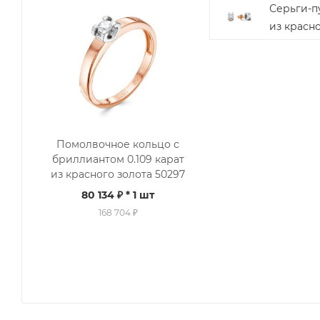
Серьги-п
из красно
Помолвочное кольцо с
бриллиантом 0.109 карат
из красного золота 50297
80 134 ₽
* 1 шт
168 704 ₽