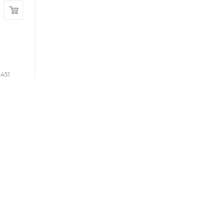
451
КАБИНЕТ
8-800-700-50-69
zakaz@vesna.shop