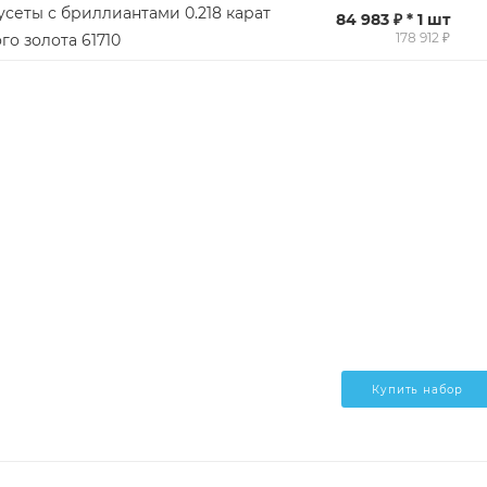
усеты с бриллиантами 0.218 карат
84 983 ₽ * 1 шт
178 912 ₽
го золота 61710
Купить набор