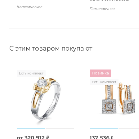
Классическое
Помолвочное
С этим товаром покупают
Новинка
Есть комплект
Есть комплект
от
320 912 ₽
137 536
₽