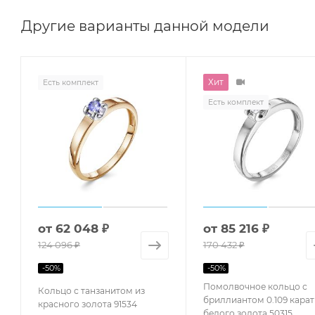
Другие варианты данной модели
Хит
Есть комплект
Есть комплект
от
62 048 ₽
от
85 216 ₽
124 096 ₽
170 432 ₽
-
50
%
-
50
%
Помолвочное кольцо с
Кольцо с танзанитом из
бриллиантом 0.109 карат
красного золота 91534
белого золота 50315