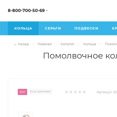
8-800-700-50-69
КОЛЬЦА
СЕРЬГИ
ПОДВЕСКИ
К
—
—
—
—
← Назад
Главная
Каталог
Кольца
Помол
Помолвочное кол
Хит
Есть комплект
Артикул:
5