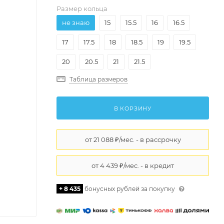
Размер кольца
не знаю
15
15.5
16
16.5
17
17.5
18
18.5
19
19.5
20
20.5
21
21.5
Таблица размеров
В КОРЗИНУ
+ 8 435
бонусных рублей за покупку