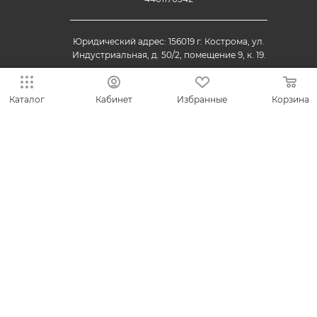
Юридический адрес: 156019 г. Кострома, ул.
Индустриальная, д. 50/2, помещение 9, к. 19.
Каталог
Кабинет
Избранные
Корзина
© 2013-2026 VESNA.shop — официальный магазин