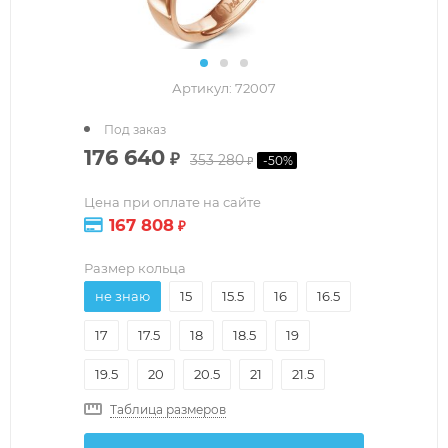
Артикул:
72007
Под заказ
176 640
₽
353 280
-
50
%
₽
Цена при оплате на сайте
167 808
₽
Размер кольца
не знаю
15
15.5
16
16.5
17
17.5
18
18.5
19
19.5
20
20.5
21
21.5
Таблица размеров