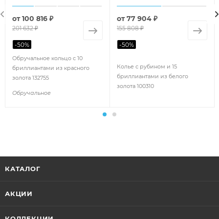
от
100 816 ₽
от
77 904 ₽
201 632 ₽
155 808 ₽
-
50
%
-
50
%
Обручальное кольцо с 10
Колье с рубином и 15
бриллиантами из красного
бриллиантами из белого
золота 132755
золота 100310
Обручальное
КАТАЛОГ
АКЦИИ
КОЛЛЕКЦИИ