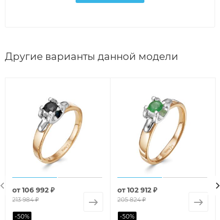
Другие варианты данной модели
от
106 992 ₽
от
102 912 ₽
213 984 ₽
205 824 ₽
-
50
%
-
50
%