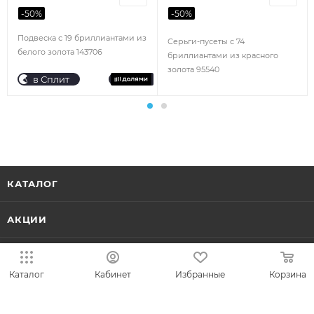
-
50
%
-
50
%
Подвеска с 19 бриллиантами из
Серьги-пусеты с 74
белого золота 143706
бриллиантами из красного
золота 95540
в Сплит
КАТАЛОГ
АКЦИИ
КОЛЛЕКЦИИ
Каталог
Кабинет
Избранные
Корзина
НОВИНКИ