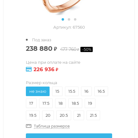
Артикул:
67560
Под заказ
238 880
₽
477 760
-
50
%
₽
Цена при оплате на сайте
226 936
₽
Размер кольца
не знаю
15
15.5
16
16.5
17
17.5
18
18.5
19
19.5
20
20.5
21
21.5
Таблица размеров