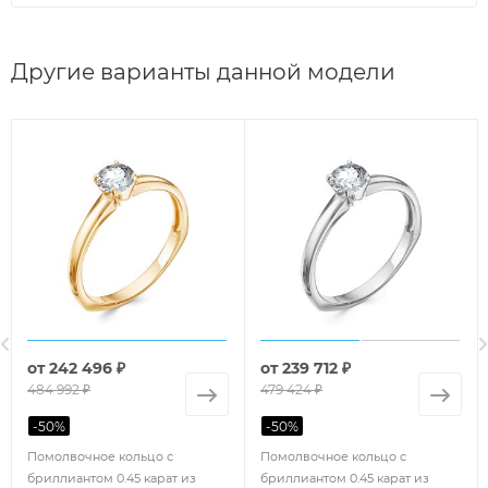
Другие варианты данной модели
от
242 496 ₽
от
239 712 ₽
484 992 ₽
479 424 ₽
-
50
%
-
50
%
Помолвочное кольцо с
Помолвочное кольцо с
бриллиантом 0.45 карат из
бриллиантом 0.45 карат из